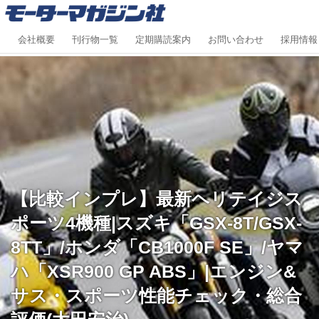
会社概要
刊行物一覧
定期購読案内
お問い合わせ
採用情報
【比較インプレ】最新ヘリテイジス
ポーツ4機種|スズキ「GSX-8T/GSX-
8TT」/ホンダ「CB1000F SE」/ヤマ
ハ「XSR900 GP ABS」|エンジン&
サス・スポーツ性能チェック・総合