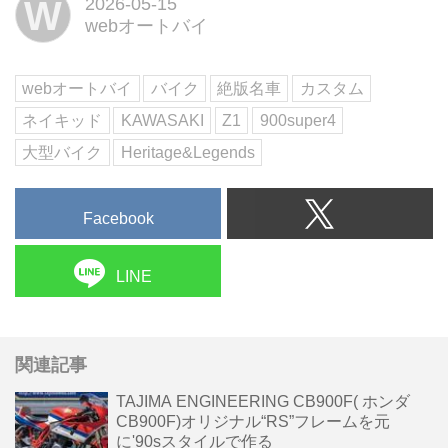
W
2026-05-15
最新化と個性化がさらに進むコン
webオートバイ
プリートカスタム
「このZ1、RCM-651なんです
が、シートが特徴的なんです」。
webオートバイ
バイク
絶版名車
カスタム
こうACサンクチュアリーの中村
ネイキッド
KAWASAKI
Z1
900super4
さんが言...
大型バイク
Heritage&Legends
Facebook
LINE
関連記事
TAJIMA ENGINEERING CB900F( ホンダ
CB900F)オリジナル“RS”フレームを元
に'90sスタイルで作る