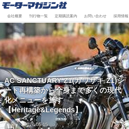
会社概要
刊行物一覧
定期購読案内
お問い合わせ
採用情報
AC SANCTUARY Z1(カワサキ Z1)シ
ート再構築から全身まで多くの現代
化メニューを施す
【Heritage&Legends】
W
2026-05-15