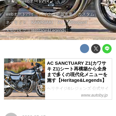
webオートバイ
webオートバイ
バイク
絶版名車
カスタム
ネイキッド
KAWASAKI
Z1
900super4
大型バイク
Heritage&Legends
AC SANCTUARY Z1(カワサ
キ Z1)シート再構築から全身
まで多くの現代化メニューを
施す【Heritage&Legends】
ヘリテイジ&レジェンズ 公式サイ
ト
www.autoby.jp
▶▶▶カスタムとメンテナンスの
ことならヘリテイジ&レジェンズ
handl-mag.com