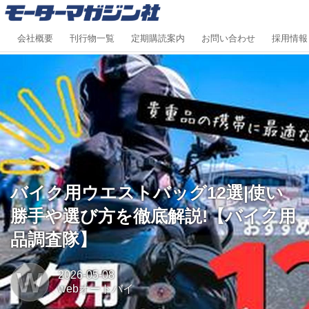
会社概要
刊行物一覧
定期購読案内
お問い合わせ
採用情報
バイク用ウエストバッグ12選|使い
勝手や選び方を徹底解説!【バイク用
品調査隊】
W
2026-05-08
webオートバイ