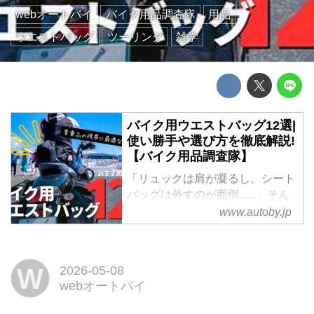
webオートバイ
バイク用品調査隊
用品
ウエストバッグ
ツーリング
雑学
バイク用ウエストバッグ12選|
使い勝手や選び方を徹底解説!
【バイク用品調査隊】
「リュックは肩が凝るし、シート
バッグは外すのが面倒......」そん
な悩みはありませんか? 機動力と
www.autoby.jp
利便性を両立するウエストバッグ
は、貴重品の携帯に最適な相棒で
す。本記事では、ライディングを
W
2026-05-08
妨げない装着のコツから、万が一
webオートバイ
の転倒時を考えた収納術、雨に強
い素材選びまで徹底解説。グロー