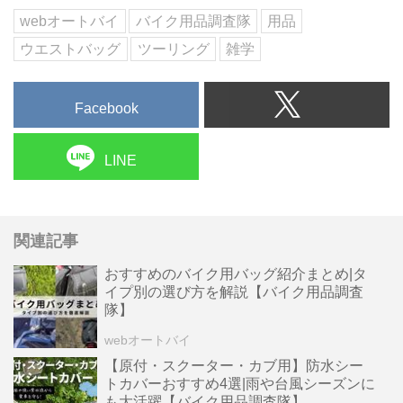
ブをし...
webオートバイ
バイク用品調査隊
用品
ウエストバッグ
ツーリング
雑学
Facebook
LINE
関連記事
おすすめのバイク用バッグ紹介まとめ|タ
イプ別の選び方を解説【バイク用品調査
隊】
webオートバイ
【原付・スクーター・カブ用】防水シー
トカバーおすすめ4選|雨や台風シーズンに
も大活躍【バイク用品調査隊】