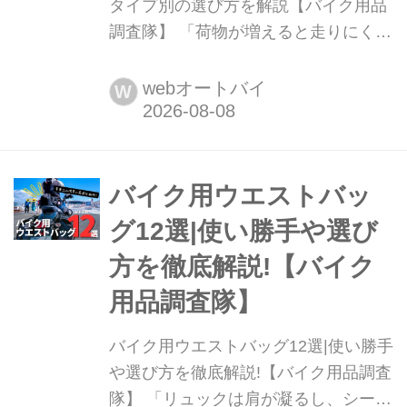
タイプ別の選び方を解説【バイク用品
調査隊】 「荷物が増えると走りにく
い」「休憩のたびに荷解きするのが面
倒......」そんな積載の悩み、バッグ選
webオートバイ
W
び一つで解消できます!本記事では、リ
ュックからシートバッグ、便利なレッ
グバッグまで全7タイプのメリットと
容量の目安、シーン別の最強の組み合
バイク用ウエストバッ
わせを徹底比較します。
グ12選|使い勝手や選び
方を徹底解説!【バイク
用品調査隊】
バイク用ウエストバッグ12選|使い勝手
や選び方を徹底解説!【バイク用品調査
隊】 「リュックは肩が凝るし、シート