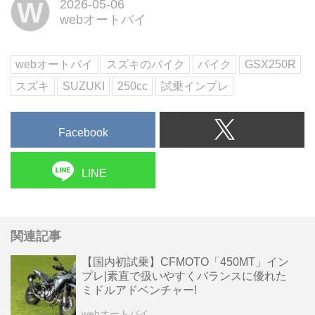
W
2026-05-06
の高さはここまでお話してきまし
webオートバイ
たが......強いてデメリットを挙げ
るとしたら?
webオートバイ
スズキのバイク
バイク
GSX250R
スズキ
SUZUKI
250cc
試乗インプレ
Facebook
LINE
関連記事
【国内初試乗】CFMOTO「450MT」イン
プレ|素直で扱いやすくバランスに優れた
ミドルアドベンチャー!
webオートバイ