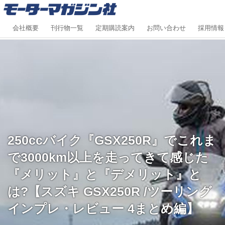
会社概要
刊行物一覧
定期購読案内
お問い合わせ
採用情報
250ccバイク『GSX250R』でこれま
で3000km以上を走ってきて感じた
『メリット』と『デメリット』と
は?【スズキ GSX250R /ツーリング
インプレ・レビュー 4まとめ編】