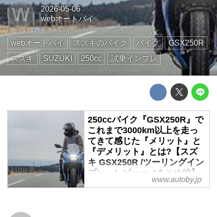
W
2026-05-06
webオートバイ
webオートバイ
スズキのバイク
バイク
GSX250R
スズキ
SUZUKI
250cc
試乗インプレ
250ccバイク『GSX250R』で
これまで3000km以上を走っ
てきて感じた『メリット』と
『デメリット』とは?【スズ
キ GSX250R /ツーリングイン
プレ・レビュー 4まとめ編】
www.autoby.jp
250ccクラスでは唯一の『実質ス
ポーツツアラー』と思われる
GSX250R。そのツーリング適正