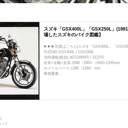
スズキ「GSX400L」「GSX250L」(19
場したスズキのバイク図鑑】
▶▶▶写真はこちら|スズキ「GSX400L」「GSX25
SUZUKI GSX400L / GSX250L
当時価格(税別):36万2000円 / 33万円
全長×全幅×全高:2090〈2065〉×850×1205mm
ホイールベース:1385〈1360〉mm
車両重量:...
6
トバイ