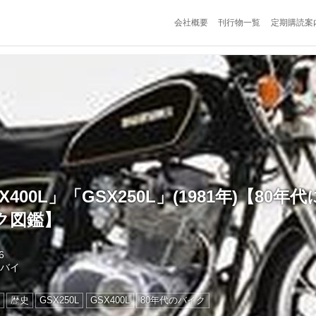
会社概要
刊行物一覧
定期購読案
400L」「GSX250L」(1981年)【80
ク図鑑】
6
トバイ
歴史
GSX250L
GSX400L
80年代のバイク