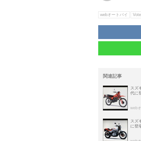
webオートバイ
Vote
関連記事
スズキ
代に
web
スズキ
に登
web