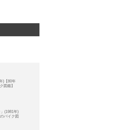
年)【80年
ク図鑑】
(1981年)
キのバイク図