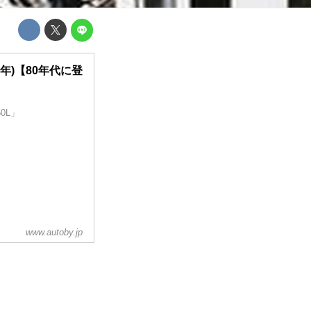
81年)【80年代に登
0L」
www.autoby.jp