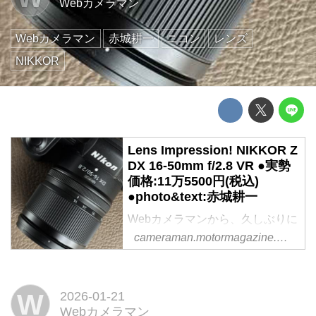
Webカメラマン
Webカメラマン
赤城耕一
ニコン
レンズ
NIKKOR
Lens Impression! NIKKOR Z
DX 16-50mm f/2.8 VR ●実勢
価格:11万5500円(税込)
●photo&text:赤城耕一
Webカメラマンから、久しぶりに
お声がけをいただきました。読者
cameraman.motormagazine.co.jp
のみなさま、ご無沙汰をしており
ます。今回のネタは「NIKKOR Z
DX 16-50mm f/2.8 VR」でござい
W
2026-01-21
ます。実は2025年から、筆者は
Webカメラマン