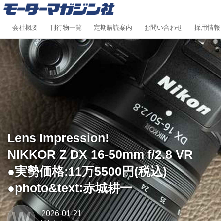
会社概要
刊行物一覧
定期購読案内
お問い合わせ
採用情報
Lens Impression!
NIKKOR Z DX 16-50mm f/2.8 VR
●実勢価格:11万5500円(税込)
●photo&text:赤城耕一
W
2026-01-21