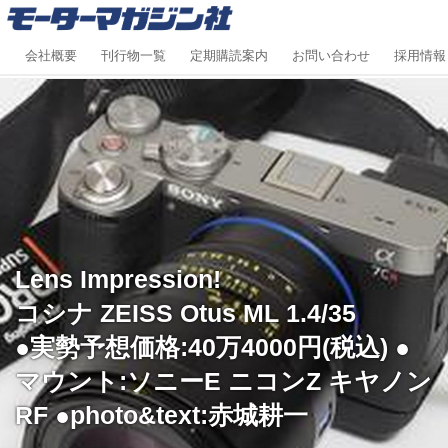
会社概要
刊行物一覧
定期購読案内
お問い合わせ
採用情報
Lens Impression!
コシナ ZEISS Otus ML 1.4/35
●実勢予想価格:40万4000円(税込) ●
マウント:ソニーE ニコンZ キヤノン
RF ●photo&text:赤城耕一