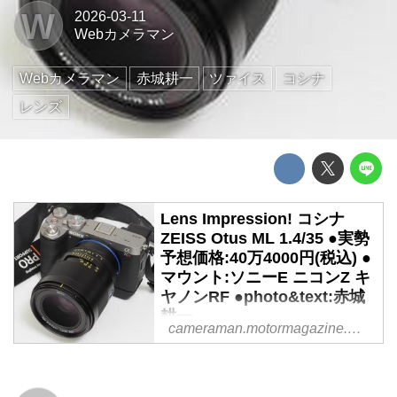
W
2026-03-11
Webカメラマン
Webカメラマン
赤城耕一
ツァイス
コシナ
レンズ
Lens Impression! コシナ
ZEISS Otus ML 1.4/35 ●実勢
予想価格:40万4000円(税込) ●
マウント:ソニーE ニコンZ キ
ヤノンRF ●photo&text:赤城
耕一
cameraman.motormagazine.co.jp
カール・ツァイスとコシナの協業
によって生まれた最高峰レンズと
してOtus 55mm F1.4が登場した