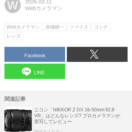
W
2026-03-11
のは2014年のこと。そして昨
Webカメラマン
年、ミラーレス用にリニューアル
された"Otus ML 1.4/50"と"Otus
ML 1.4/85"をリリース。本製品は
Webカメラマン
赤城耕一
ツァイス
コシナ
その流れを受けた第三弾の...
レンズ
Facebook
LINE
関連記事
ニコン「NIKKOR Z DX 16-50mm f/2.8
VR」はどんなレンズ? プロカメラマンが
実写してレビュー
Webカメラマン