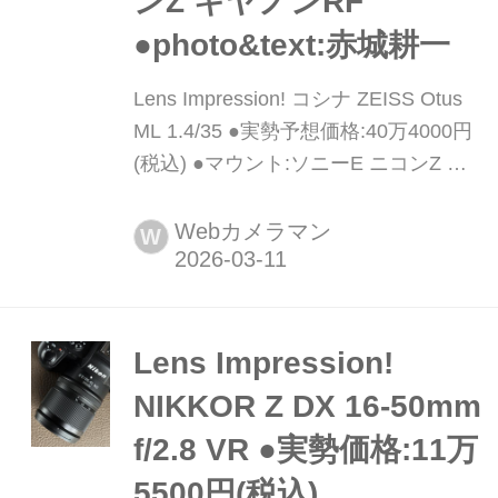
ンZ キヤノンRF
●photo&text:赤城耕一
Lens Impression! コシナ ZEISS Otus
ML 1.4/35 ●実勢予想価格:40万4000円
(税込) ●マウント:ソニーE ニコンZ キ
ヤノンRF ●photo&text:赤城耕一 カー
ル・ツァイスとコシナの協業によって
Webカメラマン
W
生まれた最高峰レンズとしてOtus
55mm F1.4が登場したのは2014年のこ
と。そして昨年、ミラーレス用にリニ
ューアルされた"Otus ML
Lens Impression!
1.4/50"と"Otus ML 1.4/85"をリリー
NIKKOR Z DX 16-50mm
ス。本製品はその流れを受けた第三弾
f/2.8 VR ●実勢価格:11万
の...
5500円(税込)