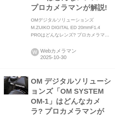
プロカメラマンが解説!
OMデジタルソリューションズ
M.ZUIKO DIGITAL ED 20mmF1.4
PROはどんなレンズ? プロカメラマン
が解説! 新生「OMデジタルソリューシ
ョンズ」からの第一弾となったPROレ
Webカメラマン
W
ンズ。マイクロフォーサーズ用の小型
軽量、高性能の単焦点レンズで、
35mm判換算で40mm相当の画角。そ
の性能は? プロカメラマンが使用した
OM デジタルソリューシ
インプレッションをお届けします。
ョンズ「OM SYSTEM
(2022年2月8日公開、2025年10月2...
OM-1」はどんなカメ
ラ? プロカメラマンが