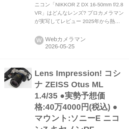
ニコン「NIKKOR Z DX 16-50mm f/2.8
VR」はどんなレンズ? プロカメラマン
が実写してレビュー 2025年から熱烈
なニコンZ50II(&Z5II)ユーザーになった
というプロカメラマン赤城耕一氏が、
Webカメラマン
W
ニコン「NIKKOR Z DX 16-50mm f/2.8
VR」の魅力を本音で語ります!(2026年
1月21日公開、2026年5月22日リライ
ト)
Lens Impression! コシ
ナ ZEISS Otus ML
1.4/35 ●実勢予想価
格:40万4000円(税込) ●
マウント:ソニーE ニコ