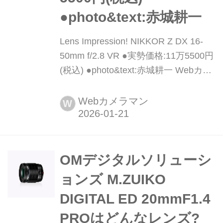
●photo&text:赤城耕一
Lens Impression! NIKKOR Z DX 16-
50mm f/2.8 VR ●実勢価格:11万5500円
(税込) ●photo&text:赤城耕一 Webカメ
ラマンから、久しぶりにお声がけをい
ただきました。読者のみなさま、ご無
Webカメラマン
W
沙汰をしております。今回のネタは
「NIKKOR Z DX 16-50mm f/2.8 VR」
でございます。実は2025年から、筆者
は熱烈なニコンZ50II(&Z5IIも!)ユーザ
OMデジタルソリューシ
ーになりました。返り咲きと...
ョンズ M.ZUIKO
DIGITAL ED 20mmF1.4
PROはどんなレンズ?