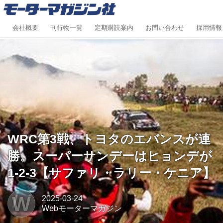
会社概要
刊行物一覧
定期購読案内
お問い合わせ
採用情報
WRC第3戦、トヨタのエバンスが連
勝。スーパーサンデーはヒョンデが
1-2-3【サファリ・ラリー・ケニア】
W
2025-03-24
Webモーターマガジン