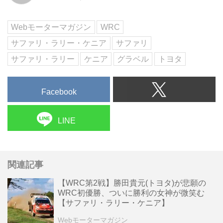
ンデのオィット・タナック、ティ
エリー・ヌーヴィルが入...
Webモーターマガジン
WRC
サファリ・ラリー・ケニア
サファリ
サファリ・ラリー
ケニア
グラベル
トヨタ
Facebook
LINE
関連記事
【WRC第2戦】勝田貴元(トヨタ)が悲願の
WRC初優勝、ついに勝利の女神が微笑む
【サファリ・ラリー・ケニア】
Webモーターマガジン