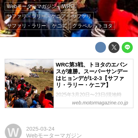
Webモーターマガジン
WRC
サファリ・ラリー・ケニア
サファリ
サファリ・ラリー
ケニア
グラベル
トヨタ
WRC第3戦、トヨタのエバン
スが連勝。スーパーサンデー
はヒョンデが1-2-3【サファ
リ・ラリー・ケニア】
2025年3月20日〜23日(現地時
間)、WRC(世界ラリー選手権)第3
web.motormagazine.co.jp
戦サファリ・ラリー・ケニアが首
都ナイロビ近郊のナイバシャを起
点としたグラベル(未舗装)路面で
W
2025-03-24
開催され、トヨタのエルフィン・
Webモーターマガジン
エバンスが優勝。2位、3位にヒョ