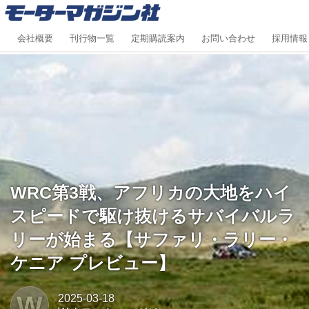
会社概要
刊行物一覧
定期購読案内
お問い合わせ
採用情報
WRC第3戦、アフリカの大地をハイ
スピードで駆け抜けるサバイバルラ
リーが始まる【サファリ・ラリー・
ケニア プレビュー】
W
2025-03-18