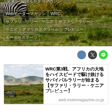
Webモーターマガジン
Webモーターマガジン
WRC
サファリ・ラリー・ケニア
サファリ・ラリー
ケニア
アフリカ
グラベル
プレビュー
モータースポーツ
WRC第3戦、アフリカの大地
をハイスピードで駆け抜ける
サバイバルラリーが始まる
【サファリ・ラリー・ケニア
プレビュー】
2025年3月20日〜23日(現地時
web.motormagazine.co.jp
間)、WRC世界ラリー選手権第3
戦サファリ・ラリー・ケニアがケ