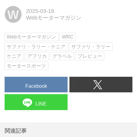
ニアの首都ナイロビ近郊で行われ
W
2025-03-18
る。雪のスウェーデンから灼熱の
Webモーターマガジン
ケニアへ、ラリーは前戦とはまっ
たく異なる条件下で開催される。
Webモーターマガジン
WRC
サファリ・ラリー・ケニア
サファリ・ラリー
ケニア
アフリカ
グラベル
プレビュー
モータースポーツ
Facebook
LINE
関連記事