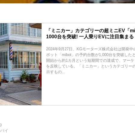
「ミニカー」カテゴリーの超ミニEV「mi
1000台を突破! 一人乗りEVに注目集まる
2024年9月27日、KGモーターズ株式会社は開発
ボット「mibot」の予約台数が1,000台を突破し
開始から約1カ月という短期間での達成で、マーケ
を反映している。「ミニカー」というカテゴリー
示すもの...
9
トバイ