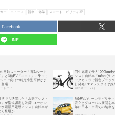
カー
ニュース
新車
雑学
スマートモビリティJP
Facebook
LINE
UPの電動スクーター「電動シート
回生充電で最大1000km
ド」と3輪EV「ユニモ」に乗って
シスト自転車「rafoot(ラ
! シニア向けの特定小型原付がま
ックカメラで新色ブラック
く登場
行発売! エアレスタイヤ採
オートバイ
サイクル
webオートバイ
万博でも活躍した「水素アシスト
3輪EVのリーンモビリテ
車」が型式認定を取得! ユーオン
設立とグローバル展開を本格化
の水素活用電動アシスト自転車が
年に日本・台湾での納車を
なく登場か
オートバイ
webオートバイ