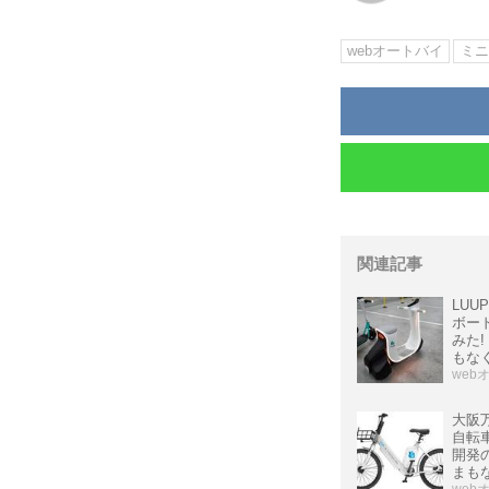
webオートバイ
ミニ
関連記事
LU
ボー
みた
もな
web
大阪
自転
開発
まも
web