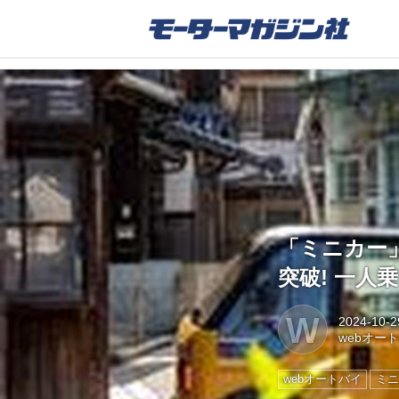
「ミニカー」
突破! 一人
W
2024-10-2
webオー
webオートバイ
ミニ