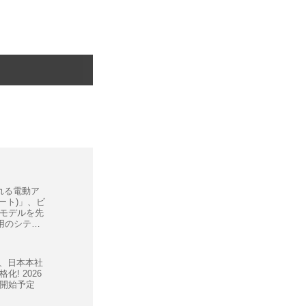
走れる電動ア
フート)」、ビ
モデルを先
用のシティ
ィ、日本本社
! 2026
開始予定