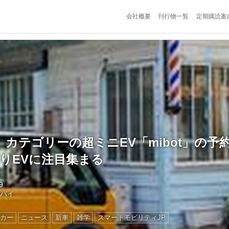
会社概要
刊行物一覧
定期購読案
カテゴリーの超ミニEV「mibot」の予約
乗りEVに注目集まる
9
トバイ
カー
ニュース
新車
雑学
スマートモビリティJP