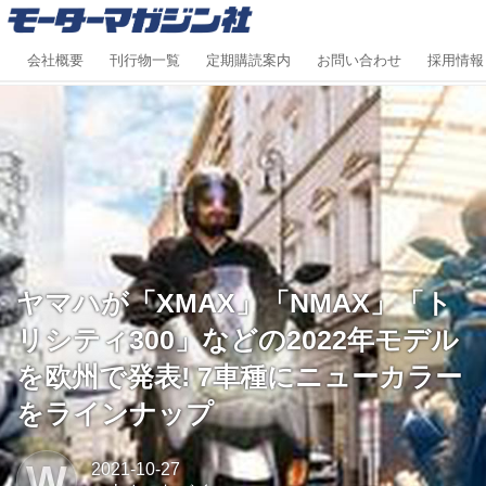
会社概要
刊行物一覧
定期購読案内
お問い合わせ
採用情報
ヤマハが「XMAX」「NMAX」「ト
リシティ300」などの2022年モデル
を欧州で発表! 7車種にニューカラー
をラインナップ
W
2021-10-27