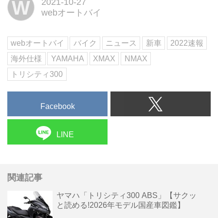
W
2021-10-27
webオートバイ
webオートバイ
バイク
ニュース
新車
2022速報
海外仕様
YAMAHA
XMAX
NMAX
トリシティ300
Facebook
LINE
関連記事
ヤマハ「トリシティ300 ABS」【サクッ
と読める!2026年モデル国産車図鑑】