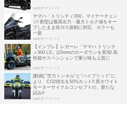
webオートバイ
ヤマハ「トリシティ300」マイナーチェン
ジ! 新型は最高出力・最大トルク値をキー
プしたまま排ガス規制に対応、カラーも
一新
webオートバイ
【インプレ】レガーレ「ヤマハ トリシテ
ィ300 LS」|15mmのローダウンを実現! 高
性能サスペンションで乗り味も上質に
webオートバイ
[動画] "空力トンネル"と"ハイブリッド"に
より、CO2排出を50%カット!! 英ホワイト
モーターサイクルコンセプトの、新たな
試み!!
webオートバイ