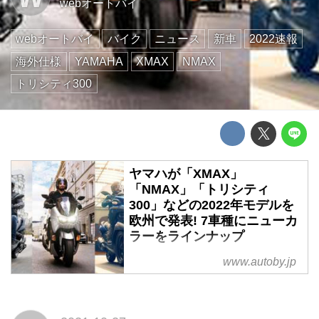
webオートバイ
webオートバイ
バイク
ニュース
新車
2022速報
海外仕様
YAMAHA
XMAX
NMAX
トリシティ300
ヤマハが「XMAX」
「NMAX」「トリシティ
300」などの2022年モデルを
欧州で発表! 7車種にニューカ
ラーをラインナップ
ヤマハのヨーロッパ向けスクータ
www.autoby.jp
ーの2022年モデルが2021年10月
26日に発表された。