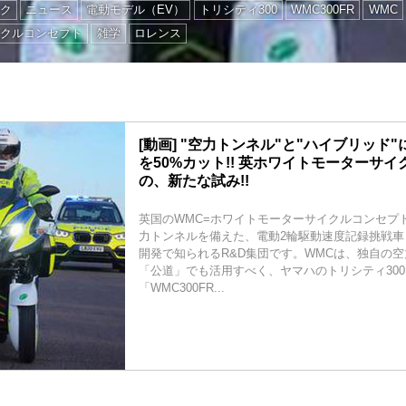
ク
ニュース
電動モデル（EV）
トリシティ300
WMC300FR
WMC
イクルコンセプト
雑学
ロレンス
[動画] "空力トンネル"と"ハイブリッド"
を50%カット!! 英ホワイトモーターサ
の、新たな試み!!
英国のWMC=ホワイトモーターサイクルコンセプ
力トンネルを備えた、電動2輪駆動速度記録挑戦車「
開発で知られるR&D集団です。WMCは、独自の
「公道」でも活用すべく、ヤマハのトリシティ30
「WMC300FR...