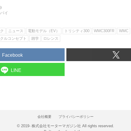
9
トバイ
ク
ニュース
電動モデル（EV）
トリシティ300
WMC300FR
WMC
イクルコンセプト
雑学
ロレンス
Facebook
LINE
会社概要
プライバシーポリシー
© 2019- 株式会社モーターマガジン社 All rights reserved.