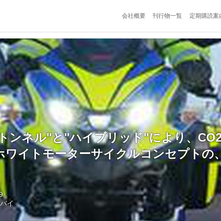
会社概要
刊行物一覧
定期購読案
空力トンネル"と"ハイブリッド"により、CO
 英ホワイトモーターサイクルコンセプトの
9
トバイ