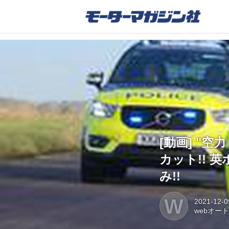
[動画] "
カット!!
み!!
W
2021-12-0
webオー