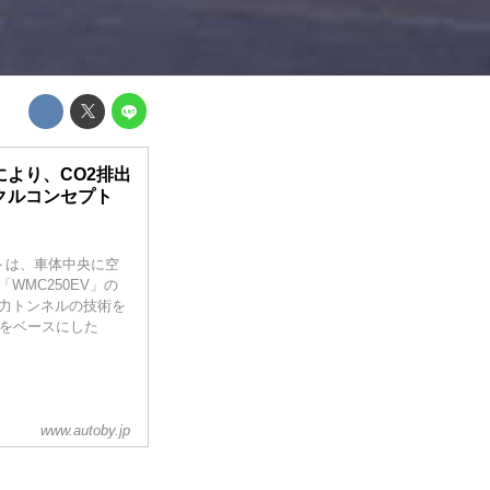
により、CO2排出
イクルコンセプト
トは、車体中央に空
WMC250EV」の
空力トンネルの技術を
0をベースにした
www.autoby.jp