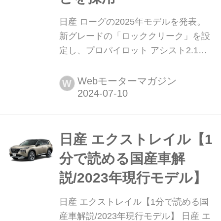
日産 ローグの2025年モデルを発表。
新グレードの「ロッククリーク」を設
定し、プロパイロット アシスト2.1な
どを採用 2024年7月8日(米国現地時
間)、北米日産はミドルクラスSUVの
Webモーターマガジン
W
「ローグ(ROGUE)」の2025年モデル
を発表。2024年の夏後半には、ディー
ラーに実車が届く予定だ。(写真および
動画素材:NISSAN USA)
日産 エクストレイル【1
分で読める国産車解
説/2023年現行モデル】
日産 エクストレイル【1分で読める国
産車解説/2023年現行モデル】 日産 エ