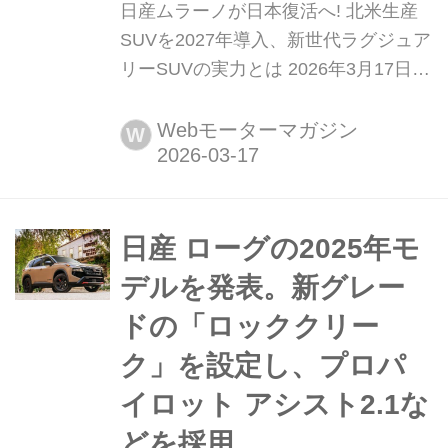
日産ムラーノが日本復活へ! 北米生産
SUVを2027年導入、新世代ラグジュア
リーSUVの実力とは 2026年3月17日、
日産自動車は米国で生産するSUV「ム
ラーノ」を日本市場に導入し、2027年
Webモーターマガジン
W
初頭から販売すると発表した。北米で
高い評価を受けるミッドサイズSUVを
日本へ再投入となる。かつて国内でも
存在感を放ったムラーノが、北米仕様
日産 ローグの2025年モ
をベースとした新世代モデルとして復
デルを発表。新グレー
活すること...
ドの「ロッククリー
ク」を設定し、プロパ
イロット アシスト2.1な
どを採用