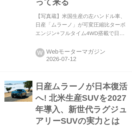
って来る
【写真蔵】米国生産の左ハンドル車、
日産「ムラーノ」が可変圧縮比ターボ
エンジン+フルタイム4WD搭載で日本
にやって来る 日産は米国で生産される
ミッドサイズ クロスオーバーSUVの
Webモーターマガジン
W
「ムラーノ(MURANO)」を日本市場に
導入し、注文受付を開始する。そのデ
ィテールを写真で紹介しよう。
日産ムラーノが日本復活
へ! 北米生産SUVを2027
年導入、新世代ラグジュ
アリーSUVの実力とは