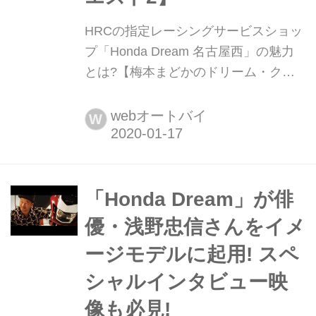
HRCの指定レーシングサービスショッ
プ「Honda Dream 名古屋西」の魅力
とは?【梅本まどかのドリーム・クエ
スト2】 仕事でも、プライベートで
も、バイク経験値をメキメキ上げてい
webオートバイ
W
る「梅ちゃん」こと、梅本まどかが、
愛車のCB400SFで日本全国のホンダド
リームを旅する企画。個性豊かな各シ
ョップの魅力を、スタッフさんから聞
「Honda Dream」が俳
き出します! 今回は梅ちゃんの地元、
優・浅野忠信さんをイメ
名古屋のHonda Dream 名古屋...
ージモデルに起用! スペ
シャルインタビュー映
像も必見!