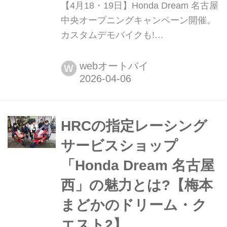
【4月18・19日】Honda Dream 名古屋
中央オープニングキャンペーン開催。
カスタムデモバイクも!
【Heritage&Legends】 ヘリテイジ&レ
ジェンズ 公式サイト ▶▶▶カスタム
webオートバイ
W
とメンテナンスのことならヘリテイジ
&レジェンズ handl-mag.com 4月18・
19日の両日はHonda Dream 名古屋中
央へ! かねてから改装工事が進められ
HRCの指定レーシング
てきた愛知県名古屋市にあるHonda二
サービスショップ
輪車正規販売店、“Ho...
「Honda Dream 名古屋
西」の魅力とは?【梅本
まどかのドリーム・ク
エスト2】