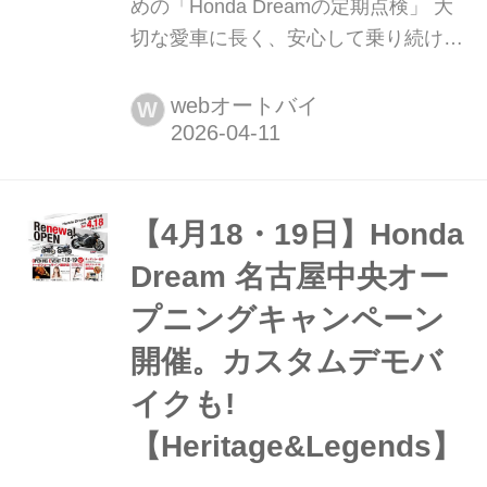
めの「Honda Dreamの定期点検」 大
切な愛車に長く、安心して乗り続ける
ためには定期的なメンテナンスが欠か
せません。Honda 二輪の全車種をライ
webオートバイ
W
ンアップする唯一の専門店である
Honda Dreamでは、安心かつ安全な点
検・整備サービスを提供しています。
今回は、Honda 二輪を扱うプロである
【4月18・19日】Honda
整備士によるHond...
Dream 名古屋中央オー
プニングキャンペーン
開催。カスタムデモバ
イクも!
【Heritage&Legends】