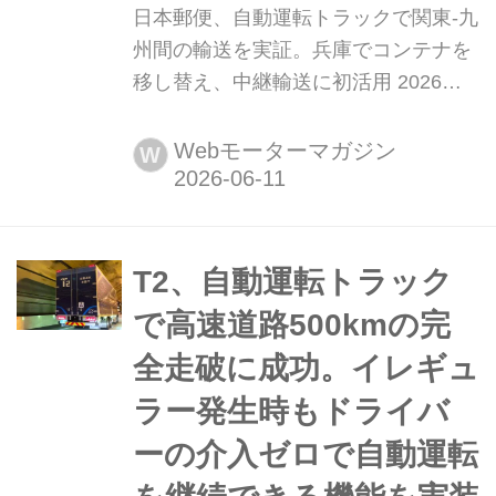
日本郵便、自動運転トラックで関東-九
州間の輸送を実証。兵庫でコンテナを
移し替え、中継輸送に初活用 2026年5
月11日〜13日、日本郵便とT2は、関東
ー関西間で自動運転トラックを活用し
Webモーターマガジン
W
た中継輸送の実証を行い、切替拠点で
のコンテナ移し替えオペレーションを
初めて検証した。
T2、自動運転トラック
で高速道路500kmの完
全走破に成功。イレギュ
ラー発生時もドライバ
ーの介入ゼロで自動運転