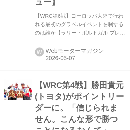
ュー】
【WRC第6戦】ヨーロッパ大陸で行わ
れる最初のグラベルイベントを制する
のは誰か【ラリー・ポルトガル プレビ
ュー】 2026年5月7日〜10日(現地時
間)、WRC世界ラリー選手権第6戦ラリ
Webモーターマガジン
W
ー・ポルトガルが北部の都市ポルト近
郊で行われる。ラリー・ポルトガルは
今季ヨーロッパ大陸で行われる最初の
グラベル(未舗装路)イベントとなる。
【WRC第4戦】勝田貴元
ラリー・ジャパン(5月28日〜34日)前
(トヨタ)がポイントリー
の最後のラリーで、勝田貴元(...
ダーに。「信じられま
せん。こんな形で勝つ