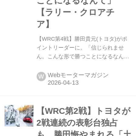
ことになるなんて」
【ラリー・クロアチ
ア】
【WRC第4戦】勝田貴元(トヨタ)がポ
イントリーダーに。「信じられませ
ん。こんな形で勝つことになるなん
て」【ラリー・クロアチア】 2026年4
月9〜12日(現地時間)、WRC世界ラリ
Webモーターマガジン
W
ー選手権第4戦ラリー・クロアチアが
西部のリエカを起点としたターマック
路面で開催され、トヨタの勝田貴元が
前戦の初優勝に続いて2連勝を達成。2
【WRC第2戦】トヨタが
位にはトヨタのサミ・パヤリ、3位に
2戦連続の表彰台独占
はヒョンデのヘイデン・パッドンが入
も、勝田悔やまれる「土
った。