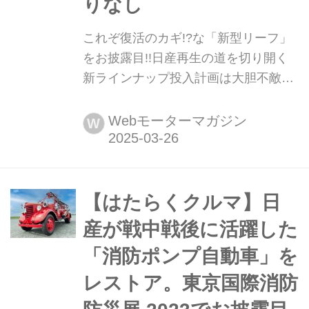
りなし
これぞ復活のカギ!?な「新型リーフ」
をお披露目!!日産再生の道を切り開く
新ラインナップ投入計画は大胆不敵、
極まりなし ネガティブな話題を払拭す
るかのように、日産がメディアに向け
Webモーターマガジン
W
て新商品と新技術投入し関する計画の
説明会を開催した。そこでお披露目さ
れたのは、新たな経営体制のもとで進
むターンアラウンド(事業再生)を支え
【はたらくクルマ】日
るさまざまな「可能性」。大胆不敵な
産が戦中戦後に活躍した
コンセプトに則ったデザイン、革新的
「消防ポンプ自動車」を
なテクノロジー...
レストア。東京国際消防