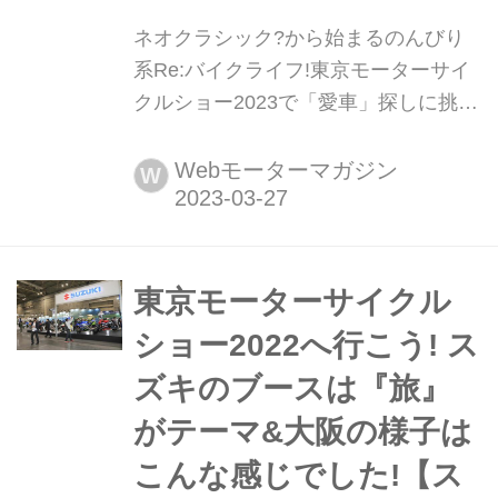
ネオクラシック?から始まるのんびり
系Re:バイクライフ!東京モーターサイ
クルショー2023で「愛車」探しに挑戦
してみた クルマ好きは得てしてオート
バイにも興味津々。つまりは「カッコ
Webモーターマガジン
W
いい乗り物」には目がない。かくゆう
私もちょっと贅沢な「2&4ライフ」に
憧れている口だが、最近とくに「ネオ
クラシック」のレトロおしゃれでどこ
東京モーターサイクル
かのどかな、カッコよさに心惹かれて
ショー2022へ行こう! ス
いる。リターンライダーの心をくすぐ
ズキのブースは『旅』
るその魅力は...
がテーマ&大阪の様子は
こんな感じでした!【ス