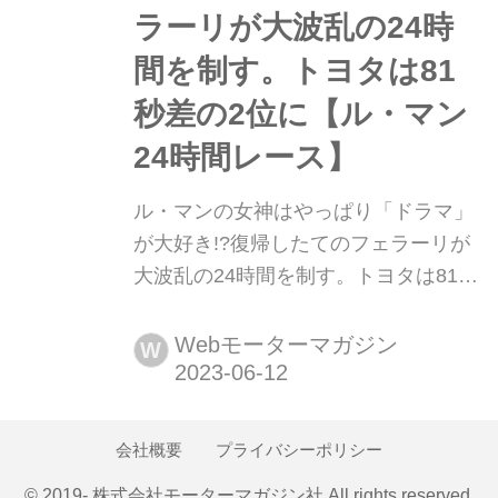
ラーリが大波乱の24時
間を制す。トヨタは81
秒差の2位に【ル・マン
24時間レース】
ル・マンの女神はやっぱり「ドラマ」
が大好き!?復帰したてのフェラーリが
大波乱の24時間を制す。トヨタは81秒
差の2位に【ル・マン24時間レース】
2023年6月10日〜11日(現地時間)、
Webモーターマガジン
W
WEC(世界耐久選手権)第4戦ル・マン
24時間レース決勝が行われ、スポーツ
カーレースに復帰したばかりの51号車
会社概要
プライバシーポリシー
フェラーリ499P(グイディ/カラド/ジョ
© 2019- 株式会社モーターマガジン社 All rights reserved.