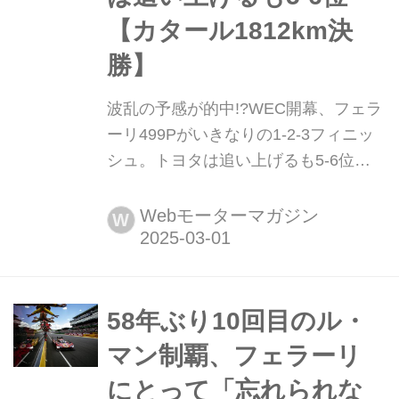
【カタール1812km決
勝】
波乱の予感が的中!?WEC開幕、フェラ
ーリ499Pがいきなりの1-2-3フィニッ
シュ。トヨタは追い上げるも5-6位
【カタール1812km決勝】 2025年2月
28日金曜日(現地時間)、WEC世界耐久
Webモーターマガジン
W
選手権開幕戦カタール1812kmレース
の決勝がカタールのロサイル・インタ
ーナショナル・サーキットで行われ、
予選3番手からスタートした50号車フ
58年ぶり10回目のル・
ェラーリ499P/フェラーリAFコルセ(ア
マン制覇、フェラーリ
ントニオ・フォコ/ミゲル・モリーナ/
にとって「忘れられな
ニク...