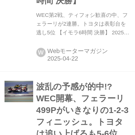
時間 決勝】
WEC第2戦、ティフォシ歓喜の中、フ
ェラーリが2連勝。トヨタは表彰台を
逃し5位 【イモラ6時間 決勝】 2025年
4月20日(現地時間)、WEC世界耐久選
手権第2戦イモラ6時間の決勝がイタリ
Webモーターマガジン
W
アのイモラ・サーキットで行われ、ポ
ールポジションからスタートした51号
車フェラーリ499P/フェラーリAFコル
セ(アレッサンドロ・ピエール・グイデ
波乱の予感が的中!?
ィ/ジェームス・カラド/アントニオ・
WEC開幕、フェラーリ
ジョビナッ...
499Pがいきなりの1-2-3
フィニッシュ。トヨタ
は追い上げるも5-6位