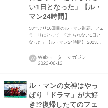
い1日となった」【ル・
マン24時間】
58年ぶり10回目のル・マン制覇、フェ
ラーリにとって「忘れられない1日と
なった」【ル・マン24時間】 2023年6
月10日〜11日(現地時間)に行われた
WEC(世界耐久選手権)第4戦ル・マン
Webモーターマガジン
W
24時間レース決勝は、50年ぶりにスポ
ーツカーレースの最高峰に復帰したフ
ェラーリの劇的な優勝で終わったが、
トヨタ8号車の猛追により、最後の最
ル・マンの女神はやっ
後まで優勝の行方はどうなるかわから
ぱり「ドラマ」が大好
なかった。レース...
き!?復帰したてのフェ