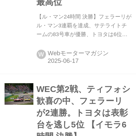
最高位
【ル・マン24時間 決勝】フェラーリが
ル・マン3連覇を達成、サテライトチ
ームの83号車が優勝、トヨタは6位が
最高位 2025年6月14日〜15日(現地時
間)、WEC世界耐久選手権第4戦「ル・
Webモーターマガジン
W
マン24時間」決勝がル・マン(フラン
ス)のサルテサーキットで行われ、AF
コルセの83号車フェラーリ499P(クビ
サ/イェ/ハンソン)が優勝、2位に6号車
WEC第2戦、ティフォシ
ポルシェ963(ポルシェペンスキー)、3
歓喜の中、フェラーリ
位に51号車...
が2連勝。トヨタは表彰
台を逃し5位 【イモラ6