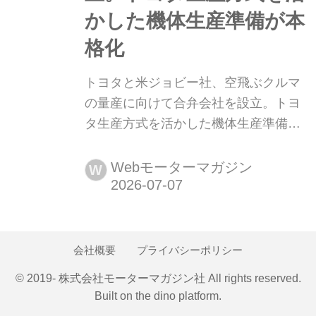
かした機体生産準備が本
格化
トヨタと米ジョビー社、空飛ぶクルマ
の量産に向けて合弁会社を設立。トヨ
タ生産方式を活かした機体生産準備が
本格化 2026年6月30日、トヨタとJoby
Aviation(ジョビーアビエーション/以
Webモーターマガジン
W
下、ジョビー社)は、電動垂直離着陸機
(eVTOL)の生産を担う合弁会社設立に
合意した。トヨタ生産方式とジョビー
社の技術開発力を融合し、空のモビリ
会社概要
プライバシーポリシー
ティの商用化を目指す方針だ。
© 2019- 株式会社モーターマガジン社 All rights reserved.
Built on
the dino platform
.