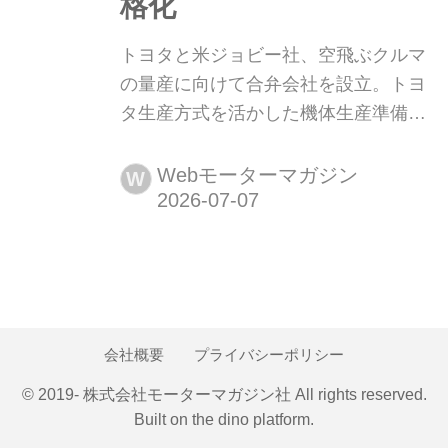
格化
トヨタと米ジョビー社、空飛ぶクルマ
の量産に向けて合弁会社を設立。トヨ
タ生産方式を活かした機体生産準備が
本格化 2026年6月30日、トヨタとJoby
Aviation(ジョビーアビエーション/以
Webモーターマガジン
W
下、ジョビー社)は、電動垂直離着陸機
(eVTOL)の生産を担う合弁会社設立に
合意した。トヨタ生産方式とジョビー
社の技術開発力を融合し、空のモビリ
ティの商用化を目指す方針だ。
会社概要
プライバシーポリシー
© 2019- 株式会社モーターマガジン社 All rights reserved.
Built on
the dino platform
.