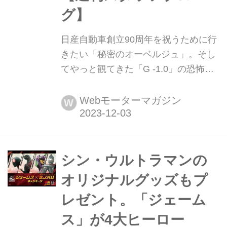
グ】
日産自動車創立90周年を祝うために行
きたい「秘密のオーベルジュ」。そし
てやっと観てきた「G -1.0」の恐怖
【週刊スタッフブログ】 取材先での印
象的な出来事から個人的に注目したい
Webモーターマガジン
W
最新ニュースまで、編集部員おススメ
の注目トピックを一週間分、まとめて
ご紹介。今回はかなり「趣味」に傾い
てますけど、悪しからず。(2023年11
シン・ウルトラマンの
月26日~12月2日版)
オリジナルグッズもプ
レゼント。「ジェーム
ス」が4大ヒーロー