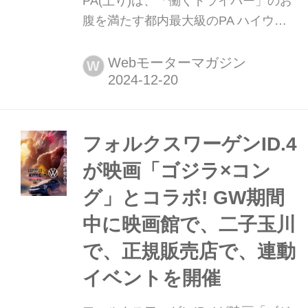
PA(上り)は、「働くドライバー」のお
腹を満たす都内最大級のPA ハイウエ
イ ドライブの楽しみのひとつといえ
ば、SA(サービスエリア)やPA(パーキ
Webモーターマガジン
W
ングエリア)での食事やおみやげ。今回
は首都高の平和島PA(上り)のグルメを
紹介しよう。
フォルクスワーゲンID.4
が映画「ゴジラ×コン
グ」とコラボ! GW期間
中に映画館で、二子玉川
で、正規販売店で、連動
イベントを開催