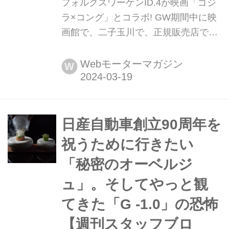
フォルクスワーゲンID.4が映画「ゴジ
ラ×コング」とコラボ! GW期間中に映
画館で、二子玉川で、正規販売店で、
連動イベントを開催 フォルクスワーゲ
ン ジャパンは3月18日、2024年4月26
Webモーターマガジン
W
日(金)に公開予定のシリーズ最新映画
『ゴジラ×コング 新たなる帝国』の劇
中にフォルクスワーゲンのフル電動
SUV「ID.4」が登場することを発表し
日産自動車創立90周年を
た。
祝うために行きたい
「秘密のオーベルジ
ュ」。そしてやっと観
てきた「G -1.0」の恐怖
【週刊スタッフブロ