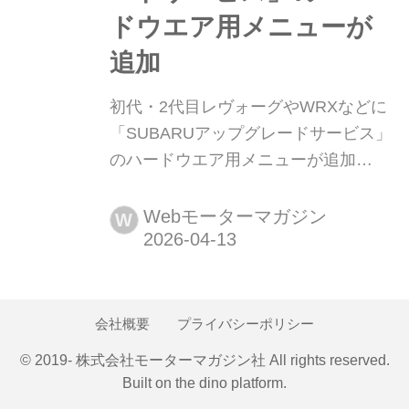
ドウエア用メニューが
追加
初代・2代目レヴォーグやWRXなどに
「SUBARUアップグレードサービス」
のハードウエア用メニューが追加
SUBARUでは、新車購入のお客様だけ
でなく、既存のユーザーのカーライフ
Webモーターマガジン
W
をより良いものにしてもらいたいとい
う想いから、すでに購入して乗られて
いる車両を対象とした「SUBARUアッ
プグレードサービス」を展開してい
会社概要
プライバシーポリシー
る。(写真:岡田孝雄)
© 2019- 株式会社モーターマガジン社 All rights reserved.
Built on
the dino platform
.