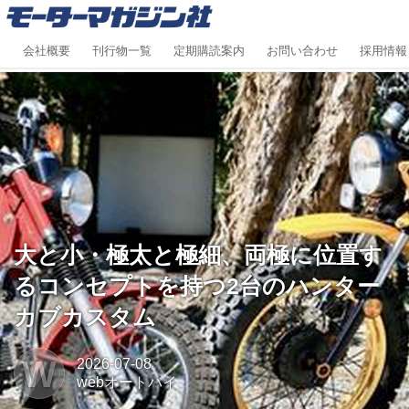
会社概要
刊行物一覧
定期購読案内
お問い合わせ
採用情報
大と小・極太と極細、両極に位置す
るコンセプトを持つ2台のハンター
カブカスタム
W
2026-07-08
webオートバイ