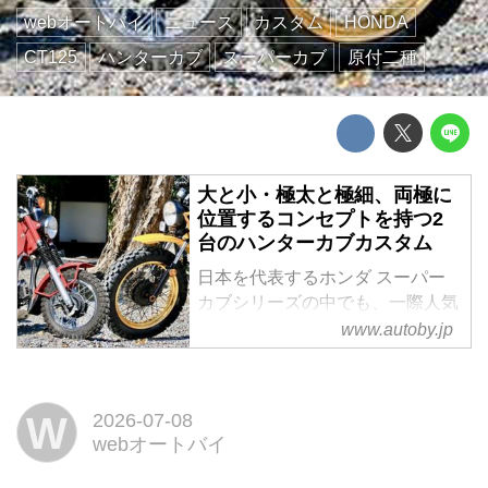
webオートバイ
ニュース
カスタム
HONDA
CT125
ハンターカブ
スーパーカブ
原付二種
大と小・極太と極細、両極に
位置するコンセプトを持つ2
台のハンターカブカスタム
日本を代表するホンダ スーパー
カブシリーズの中でも、一際人気
となっているCT125・ハンターカ
www.autoby.jp
ブ。今回は、静岡県浜松市にある
大歳神社で開催された浜松カブ
MTG ROUND6(2025年3月開催)で
W
2026-07-08
見つけた極太足のCT125・ハンタ
webオートバイ
ーカブのカスタムと、往年の
CT110をミニマムに...