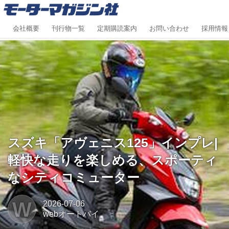
会社概要
刊行物一覧
定期購読案内
お問い合わせ
採用情報
スズキ「アヴェニス125」インプレ|
軽快な走りを楽しめる、スポーティ
なシティコミューター
W
2026-07-06
webオートバイ