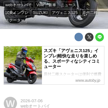
webオートバイ
Vote
新車
ニュース
試乗インプレ
SUZUKI
アヴェニス125
原付二種
スクーター
スズキ「アヴェニス125」イ
ンプレ|軽快な走りを楽しめ
る、スポーティなシティコミ
ューター
原付二種スクーターは便利で燃費
がよく、扱いやすければいい。そ
www.autoby.jp
う考える人は多いかもしれない。
しかし毎日の移動に使う乗り物だ
からこそ、ルックスや走りに気分
W
2026-07-06
を高めてくれる要素があってもい
webオートバイ
い。アヴェニス125は、そんな日