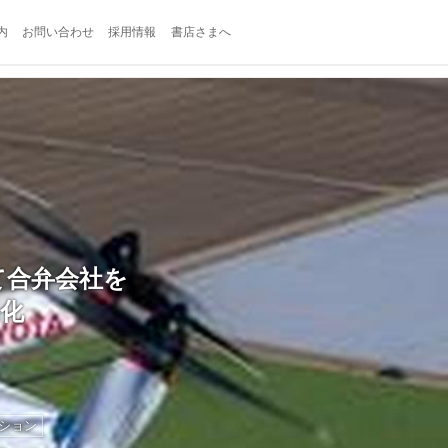
内
お問い合わせ
採用情報
書店さまへ
て合弁会社を
化
ション