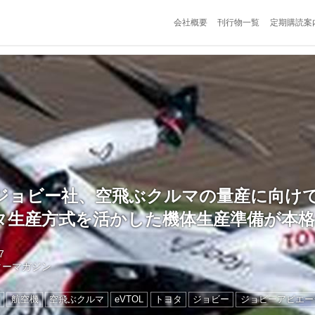
会社概要
刊行物一覧
定期購読案
ジョビー社、空飛ぶクルマの量産に向け
タ生産方式を活かした機体生産準備が本格
7
ターマガジン
ン
航空機
空飛ぶクルマ
eVTOL
トヨタ
ジョビー
ジョビーアビエー