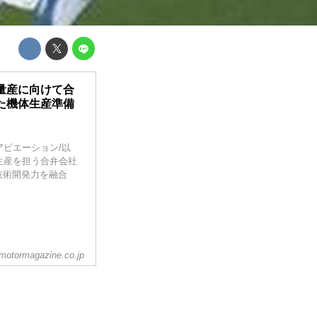
量産に向けて合
た機体生産準備
ビーアビエーション/以
の生産を担う合弁会社
技術開発力を融合
motormagazine.co.jp