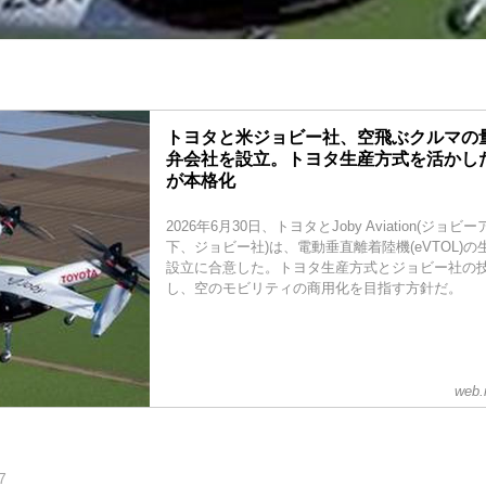
トヨタと米ジョビー社、空飛ぶクルマの
弁会社を設立。トヨタ生産方式を活かし
が本格化
2026年6月30日、トヨタとJoby Aviation(ジョ
下、ジョビー社)は、電動垂直離着陸機(eVTOL)
設立に合意した。トヨタ生産方式とジョビー社の
し、空のモビリティの商用化を目指す方針だ。
web.
7