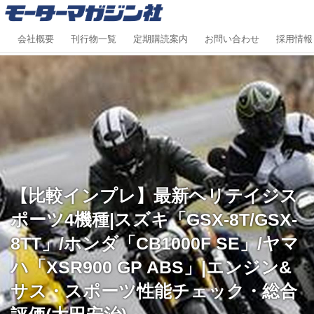
会社概要
刊行物一覧
定期購読案内
お問い合わせ
採用情報
【比較インプレ】最新ヘリテイジス
ポーツ4機種|スズキ「GSX-8T/GSX-
8TT」/ホンダ「CB1000F SE」/ヤマ
ハ「XSR900 GP ABS」|エンジン&
サス・スポーツ性能チェック・総合