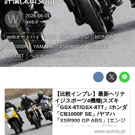
評価(太田安治)
W
2026-06-01
webオートバイ
webオートバイ
Vote
試乗インプレ
HONDA
CB1000F
YAMAHA
XSR900GP
SUZUKI
GSX-8T
ヘリテイジスポーツ
【比較インプレ】最新ヘリテ
イジスポーツ4機種|スズキ
「GSX-8T/GSX-8TT」/ホンダ
「CB1000F SE」/ヤマハ
「XSR900 GP ABS」|エンジ
ン&サス・スポーツ性能チェ
www.autoby.jp
ック・総合評価(太田安治)