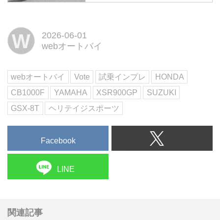
快適性か、軽快さか、それとも唯
一無二の個性か―どれを軸にする
W
2026-06-01
かで評価は大きく分かれる。フィ
webオートバイ
ジカルの変化を感じながらも、ず
っと旅と走りを楽しみ続けたいベ
テランライダーに、この4台はど
webオートバイ
Vote
試乗インプレ
HONDA
んな答を返してくれるのだろう
CB1000F
YAMAHA
XSR900GP
SUZUKI
か。太田安治が一刀両断する!文:
太田安治 写真:赤松 孝、南 孝幸、
GSX-8T
ヘリテイジスポーツ
松...
Facebook
LINE
関連記事