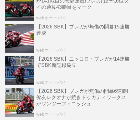
が141戦目の悲願達成!ブレガは歴代6位タ
イの通算43勝目をマーク
webオートバイ
【2026 SBK】ブレガが無傷の開幕15連勝
達成
webオートバイ
【2026 SBK】ニッコロ・ブレガが14連勝
でSBK新記録樹立
webオートバイ
【2026 SBK】ブレガが無傷の開幕6連勝!
僚友レクオナが続きドゥカティワークス
がワンツーフィニッシュ
webオートバイ