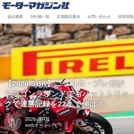
会社概要
刊行物一覧
定期購読案内
お問い合わせ
採用情報
【2026 SBK】ニッコロ・ブレガが
アラゴンラウンドでもハットトリッ
クで連勝記録を22まで伸ばす
W
2026-06-01
webオートバイ