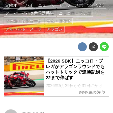
webオートバイ
ニュース
モータースポーツ
SBK
スーパーバイク世界選手権
ニッコロ・ブレガ
イケル・レクオーナ
サム・ロウズ
アルベルト・スーラ
アラゴン
【2026 SBK】ニッコロ・ブ
レガがアラゴンラウンドでも
ハットトリックで連勝記録を
22まで伸ばす
2026年5月29日から31日にかけ
て、スーパーバイク世界選手権
www.autoby.jp
(SBK)の第6戦が、スペインのモ
ーターランド・アラゴンで行われ
た。レポート:河村大志