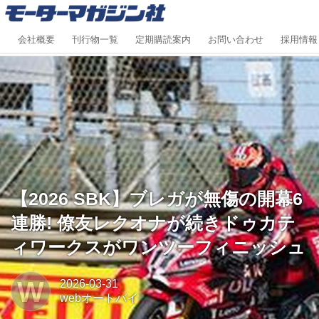
会社概要
刊行物一覧
定期購読案内
お問い合わせ
採用情報
【2026 SBK】ブレガが無傷の開幕6
連勝! 僚友レクオナが続きドゥカテ
ィワークスがワンツーフィニッシュ
W
2026-03-31
webオートバイ