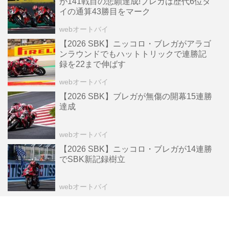
が141戦目の悲願達成!ブレガは歴代6位タ
イの通算43勝目をマーク
webオートバイ
【2026 SBK】ニッコロ・ブレガがアラゴ
ンラウンドでもハットトリックで連勝記
録を22まで伸ばす
webオートバイ
【2026 SBK】ブレガが無傷の開幕15連勝
達成
webオートバイ
【2026 SBK】ニッコロ・ブレガが14連勝
でSBK新記録樹立
webオートバイ