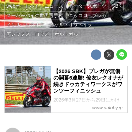
webオートバイ
ニュース
モータースポーツ
SBK
スーパーバイク世界選手権
ニッコロ・ブレガ
イケル・レクオナ
ミゲル・オリベイラ
アレックス・ロウズ
ポルトガル
【2026 SBK】ブレガが無傷
の開幕6連勝! 僚友レクオナが
続きドゥカティワークスがワ
ンツーフィニッシュ
2026年3月27日から29日にかけ
て、スーパーバイク世界選手権
www.autoby.jp
(SBK)の第2戦が、ポルトガルの
アウトードロモ・インテルナシオ
ナル・ド・アルガルヴェで行われ