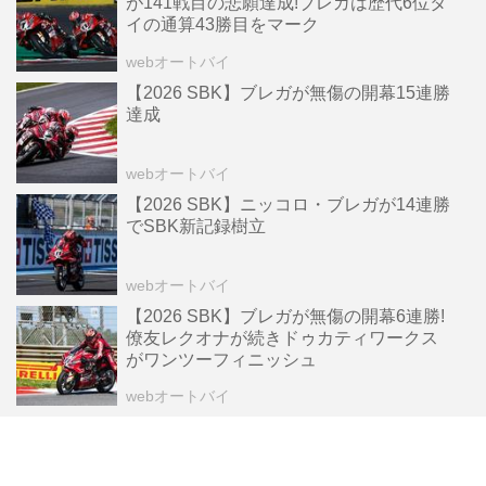
が141戦目の悲願達成!ブレガは歴代6位タ
イの通算43勝目をマーク
webオートバイ
【2026 SBK】ブレガが無傷の開幕15連勝
達成
webオートバイ
【2026 SBK】ニッコロ・ブレガが14連勝
でSBK新記録樹立
webオートバイ
【2026 SBK】ブレガが無傷の開幕6連勝!
僚友レクオナが続きドゥカティワークス
がワンツーフィニッシュ
webオートバイ