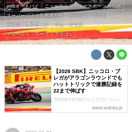
webオートバイ
ニュース
モータースポーツ
SBK
スーパーバイク世界選手権
ニッコロ・ブレガ
イケル・レクオーナ
サム・ロウズ
アルベルト・スーラ
アラゴン
【2026 SBK】ニッコロ・ブ
レガがアラゴンラウンドでも
ハットトリックで連勝記録を
22まで伸ばす
2026年5月29日から31日にかけ
て、スーパーバイク世界選手権
www.autoby.jp
(SBK)の第6戦が、スペインのモ
ーターランド・アラゴンで行われ
た。レポート:河村大志