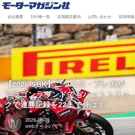
会社概要
刊行物一覧
定期購読案内
お問い合わせ
採用情報
【2026 SBK】ニッコロ・ブレガが
アラゴンラウンドでもハットトリッ
クで連勝記録を22まで伸ばす
W
2026-06-01
webオートバイ