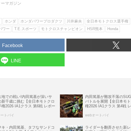
ターマガジン
ン
ホンダ
ホンダパワープロダクツ
川井麻央
全日本モトクロス選手権
パワー
T.E.スポーツ
モトクロスチャンピオン
HSR熊本
Honda
Facebook
LINE
大地での戦い!内田篤基が深いサ
内田篤基が難攻不落のSU
の新千歳に挑む【全日本モトクロ
バトルを展開【全日本モト
権2026 IA1クラス 第6戦 レポー
権2026 IA1クラス 第4戦
オートバイ
webオートバイ
サキ・内田篤基、タフなサンドコ
ライダーを翻弄させた新レ