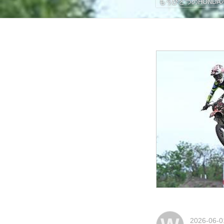
もうひとつのHONDA
2026-06-0