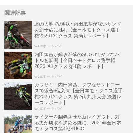
関連記事
北の大地での戦い!内田篤基が深いサンド
の新千歳に挑む【全日本モトクロス選手
権2026 IA1クラス 第6戦 レポート】
webオートバイ
内田篤基が難攻不落のSUGOでタフなバ
トルを展開【全日本モトクロス選手権
2026 IA1クラス 第4戦 レポート】
webオートバイ
カワサキ・内田篤基、タフなサンドコー
スで総合6位入賞【全日本モトクロス選手
権2026 IA1クラス 第2戦 九州大会 決勝レ
ースレポート】
webオートバイ
ライダーを翻弄させた新レイアウト、対
応力が勝敗を決める鍵に。2021年全日本
モトクロス第4戦SUGO