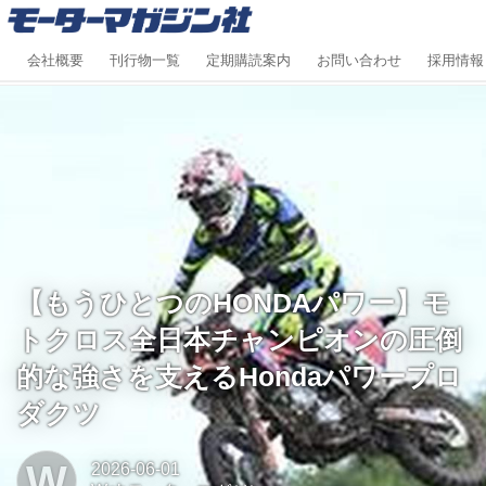
会社概要
刊行物一覧
定期購読案内
お問い合わせ
採用情報
【もうひとつのHONDAパワー】モ
トクロス全日本チャンピオンの圧倒
的な強さを支えるHondaパワープロ
ダクツ
W
2026-06-01