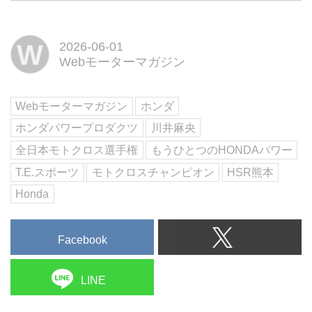
勝ち続けているチャンピオンが川
井麻央(かわいまなか)選手であ
る。その圧倒的な強さはまさしく
W
2026-06-01
女王と呼ばれるに相応しい。そん
Webモーターマガジン
な女王の強さを支え続けているの
が高圧洗浄機や発電機といった
Hondaパワープロダクツなのであ
Webモーターマガジン
ホンダ
る...
ホンダパワープロダクツ
川井麻央
全日本モトクロス選手権
もうひとつのHONDAパワー
T.E.スポーツ
モトクロスチャンピオン
HSR熊本
Honda
Facebook
LINE