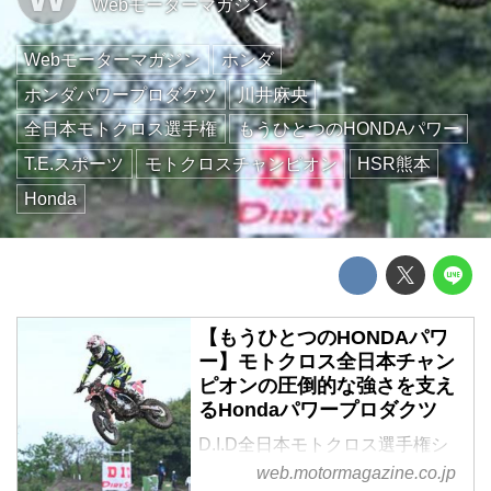
Webモーターマガジン
Webモーターマガジン
ホンダ
ホンダパワープロダクツ
川井麻央
全日本モトクロス選手権
もうひとつのHONDAパワー
T.E.スポーツ
モトクロスチャンピオン
HSR熊本
Honda
【もうひとつのHONDAパワ
ー】モトクロス全日本チャン
ピオンの圧倒的な強さを支え
るHondaパワープロダクツ
D.I.D全日本モトクロス選手権シ
リーズ レディースクラスを長く
web.motormagazine.co.jp