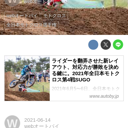
webオートバイ
webオートバイ
モトクロス
全日本モトクロス選手権
ライダーを翻弄させた新レイ
アウト、対応力が勝敗を決め
る鍵に。2021年全日本モトク
ロス第4戦SUGO
2021年6月5〜6日、全日本モトク
ロス選手権第4戦がスポーツラン
www.autoby.jp
ドSUGOで開催された。3ヒート
制のIA1、レジェンド参戦のIA2、
電動モトクロッサーMUGEN EE-
W
2021-06-14
REXのデモ走行など今回も盛りだ
webオートバイ