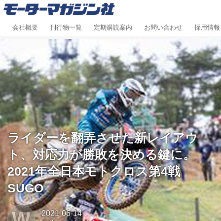
会社概要
刊行物一覧
定期購読案内
お問い合わせ
採用情報
ライダーを翻弄させた新レイアウ
ト、対応力が勝敗を決める鍵に。
2021年全日本モトクロス第4戦
SUGO
W
2021-06-14