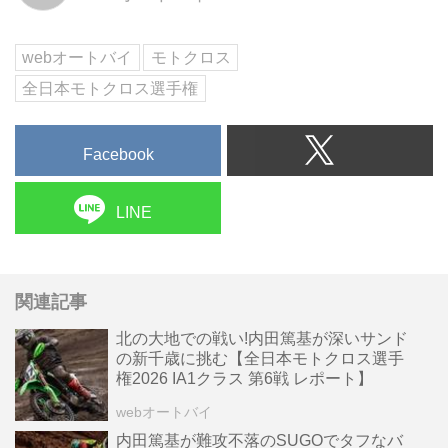
くさんの内容であった。さらに、
コースレイアウトが変わってライ
ダーも事前テスト...
webオートバイ
モトクロス
全日本モトクロス選手権
Facebook
LINE
関連記事
北の大地での戦い!内田篤基が深いサンド
の新千歳に挑む【全日本モトクロス選手
権2026 IA1クラス 第6戦 レポート】
webオートバイ
内田篤基が難攻不落のSUGOでタフなバ