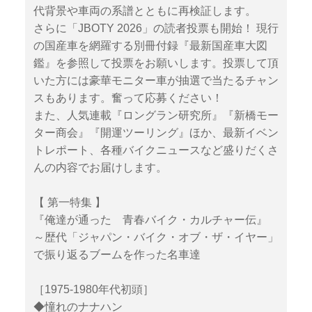
代背景や車両の系譜とともに再検証します。
さらに「JBOTY 2026」の読者投票も開始！ 現行
の国産車を網羅する別冊付録『最新国産車大図
鑑』を参照して投票をお願いします。投票して頂
いた方には豪華モニター車が抽選で当たるチャン
スもあります。奮って応募ください！
また、人気連載『ロングラン研究所』『新橋モー
ター商会』『開運ツーリング』ほか、最新イベン
トレポート、各種バイクニュースなど盛りだくさ
んの内容でお届けします。
【 第一特集 】
『俺達が通った 青春バイク・カルチャー伝』
～歴代「ジャパン・バイク・オブ・ザ・イヤー」
で振り返るブームを作った名車達
［1975-1980年代初頭］
◆憧れのナナハン