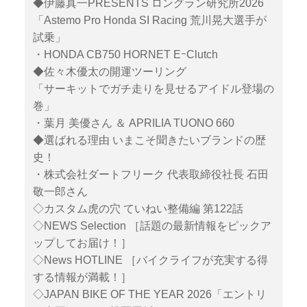
◆伊藤真一PRESENTS ロングラン研究所2026
「Astemo Pro Honda SI Racing 荒川晃大選手が
試乗」
・HONDA CB750 HORNET EｰClutch
◆佐々木優太の開運ツーリング
「サーキットでガチ走りを見せるアイドル登場の
巻」
・葉月 美優さん ＆ APRILIA TUONO 660
◆選ばれる理由 いまこそ聞きたいブランドの歴
史！
・株式会社ダートフリーク 代表取締役社長 石田
敬一郎さん
◇カスタム虎の穴 ていねい整備編 第122話
◇NEWS Selection ［話題の最新情報をピックア
ップしてお届け！］
◇News HOTLINE ［バイクライフが充実する得
する情報が満載！］
◇JAPAN BIKE OF THE YEAR 2026「エントリ