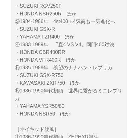
・SUZUKI RGV250Γ
・HONDA NSR250R ほか
③1984-1986年 4st400㏄4気筒も一気進化へ
・SUZUKI GSX-R
・YAHAMA FZR400 ほか
④1983-1989年 〝直4 VS V4〟同門400対決
・HONDA CBR400RR
・HONDA VFR400R ほか
⑤1985-1989年 羨望のナナハン・レプリカ
・SUZUKI GSX-R750
・KAWASAKI ZXR750 ほか
⑥1986-1990年代初頭 世界に繋がるミニレプリ
カ
・YAHAMA YSR50/80
・HONDA NSR50 ほか
［ネイキッド旋風］
①1986-1990年代初頭 ZEPHYR誕生