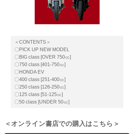
＜CONTENTS＞
〇PICK UP NEW MODEL
〇BIG class [OVER 750㏄]
〇750 class [401-750㏄]
〇HONDA EV
〇400 class [251-400㏄]
〇250 class [126-250㏄]
〇125 class [51-125㏄]
〇50 class [UNDER 50㏄]
＜オンライン書店での購入はこちら＞