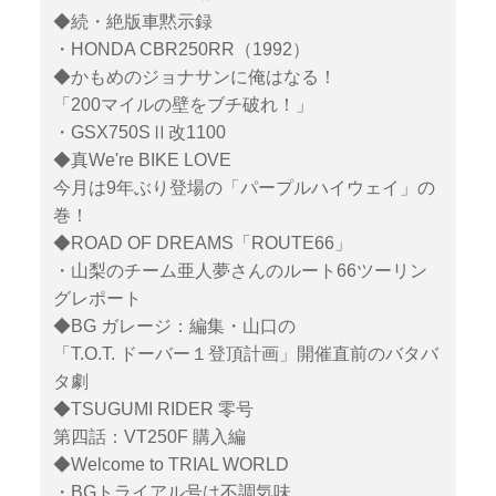
◆続・絶版車黙示録
・HONDA CBR250RR（1992）
◆かもめのジョナサンに俺はなる！
「200マイルの壁をブチ破れ！」
・GSX750SⅡ改1100
◆真We're BIKE LOVE
今月は9年ぶり登場の「パープルハイウェイ」の
巻！
◆ROAD OF DREAMS「ROUTE66」
・山梨のチーム亜人夢さんのルート66ツーリン
グレポート
◆BG ガレージ：編集・山口の
「T.O.T. ドーバー１登頂計画」開催直前のバタバ
タ劇
◆TSUGUMI RIDER 零号
第四話：VT250F 購入編
◆Welcome to TRIAL WORLD
・BGトライアル号は不調気味