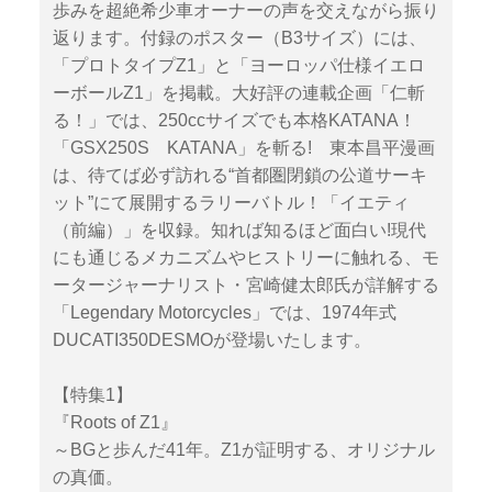
歩みを超絶希少車オーナーの声を交えながら振り
返ります。付録のポスター（B3サイズ）には、
「プロトタイプZ1」と「ヨーロッパ仕様イエロ
ーボールZ1」を掲載。大好評の連載企画「仁斬
る！」では、250ccサイズでも本格KATANA！
「GSX250S KATANA」を斬る! 東本昌平漫画
は、待てば必ず訪れる“首都圏閉鎖の公道サーキ
ット”にて展開するラリーバトル！「イエティ
（前編）」を収録。知れば知るほど面白い!現代
にも通じるメカニズムやヒストリーに触れる、モ
ータージャーナリスト・宮崎健太郎氏が詳解する
「Legendary Motorcycles」では、1974年式
DUCATI350DESMOが登場いたします。
【特集1】
『Roots of Z1』
～BGと歩んだ41年。Z1が証明する、オリジナル
の真価。