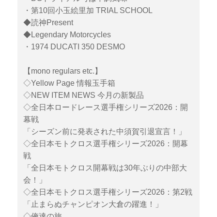
・第10回小玉絵里加 TRIAL SCHOOL
◆読神Present
◆Legendary Motorcycles
・1974 DUCATI 350 DESMO
【mono regulars etc.】
◇Yellow Page 情報玉手箱
◇NEW ITEM NEWS 今月の新製品
◇全日本ロードレース選手権シリーズ2026：開
幕戦
「シーズン前に発表された中須賀引退宣言！」
◇全日本モトクロス選手権シリーズ2026：開幕
戦
「全日本モトクロス開幕戦は30年ぶりの中部大
会！」
◇全日本モトクロス選手権シリーズ2026：第2戦
「止まらぬチャンピオン大倉の躍進！」
◇俺達の旅