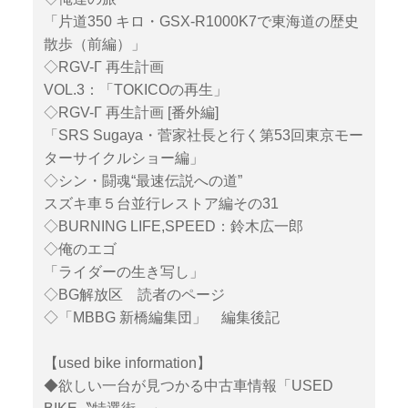
「片道350 キロ・GSX-R1000K7で東海道の歴史
散歩（前編）」
◇RGV-Γ 再生計画
VOL.3：「TOKICOの再生」
◇RGV-Γ 再生計画 [番外編]
「SRS Sugaya・菅家社長と行く第53回東京モー
ターサイクルショー編」
◇シン・闘魂“最速伝説への道”
スズキ車５台並行レストア編その31
◇BURNING LIFE,SPEED：鈴木広一郎
◇俺のエゴ
「ライダーの生き写し」
◇BG解放区 読者のページ
◇「MBBG 新橋編集団」 編集後記
【used bike information】
◆欲しい一台が見つかる中古車情報「USED