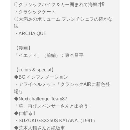
〇クラシックバイク＆カー囲まれて海鮮丼⁉
・クラシックゲート
〇大満足のボリューム!フレンチシェフの確かな
味
・ARCHAIQUE
【漫画】
「イエティ」（前編）：東本昌平
【colors & special】
◆BG インフォメーション
・アライヘルメット「クラシックAIRに新色登
場!」
◆Next challenge Team87
「華、再びスペンサーさんと出会う」
◆仁斬る!!
・SUZUKI GSX250S KATANA（1991）
◆荒木大輔さんと絶版車