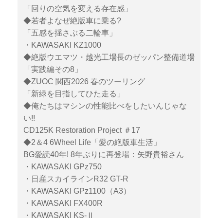
「回りの空気を変える存在感」
◆若者よなぜ絶版車に乗る?
「五感を揺さぶる二輪車」
・KAWASAKI KZ1000
◆絶版ウエマツ・越光工場長のゼッパン整備道場
「実践編その8」
◆ZUOC 関西2026 春のツーリング
「新緑を目指してひた走る」
◆俺たちはマシンの性能比べをしたいんじゃな
い!!
CD125K Restoration Project ＃17
◆2＆4 6Wheel Life「愛の絶版車生活」
BG愛読40年! 8年ぶりに再登場：矢野貴裕さん
・KAWASAKI GPz750
・日産スカイラインR32 GT-R
・KAWASAKI GPz1100（A3）
・KAWASAKI FX400R
・KAWASAKI KS-Ⅱ