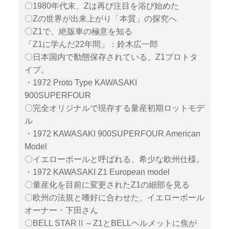
〇1980年代末、Zは再び注目を浴び始めた
〇Zの世界が出来上がり「本質」の探究へ
〇Z1で、絶版車の極意を知る
「Z1に学んだ22年間」：鈴木広一郎
〇日本国内で動態保存されている、Z1プロトタ
イプ。
・1972 Proto Type KAWASAKI
900SUPERFOUR
〇完全オリジナルで現存する量産初期ロットモデ
ル
・1972 KAWASAKI 900SUPERFOUR American
Model
〇イエローボールと呼ばれる、希少な欧州仕様。
・1972 KAWASAKI Z1 European model
〇量産化を目前に変更されたZ1の細部を見る
〇欧州の法規と嗜好に合わせた、イエローボール
オーナー・下田さん
〇BELL STARⅡ～Z1とBELLヘルメットに焦が