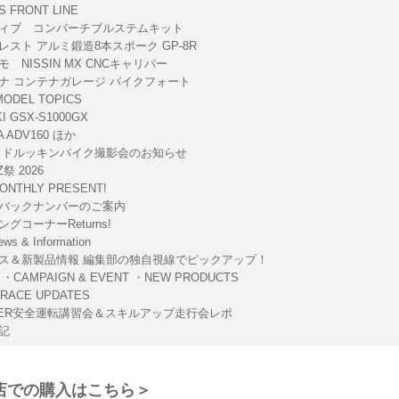
 FRONT LINE
ィブ コンバーチブルステムキット
レスト アルミ鍛造8本スポーク GP-8R
 NISSIN MX CNCキャリパー
ナ コンテナガレージ バイクフォート
ODEL TOPICS
I GSX-S1000GX
 ADV160 ほか
ッドルッキンバイク撮影会のお知らせ
祭 2026
ONTHLY PRESENT!
バックナンバーのご案内
グコーナーReturns!
s & Information
ス＆新製品情報 編集部の独自視線でピックアップ！
・CAMPAIGN & EVENT ・NEW PRODUCTS
RACE UPDATES
STER安全運転講習会＆スキルアップ走行会レポ
記
店での購入はこちら＞