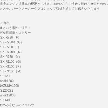
油冷エンジン搭載車の現況と、将来に向かいさらに快走を続けさせるための
クスを、パーツメーカーやプロショップ取材を通してお伝えいたします
KI 油冷』
健という素性に注目！
デル搭載車ヒストリー
GSX-R750（F）
GSX-R750R（G）
GSX-R750（J）
GSX-R750R（K）
GSX-R750（M）
GSX-R1100（G）
GSX-R1100（K）
GSX-R1100（M）
SF1200
andit1200
INAZUMA1200
GS1200SS
andit1200S
GSX1400
勧める今ならのノウハウ