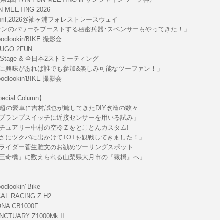
N MEETING 2026
 April,2026@袖ヶ浦フォレストレースウェイ
ァンのパワーをブーストする秘密兵器･スペンサーもやってきた！」
odlookin'BIKE 撮影会
SUGO 2FUN
ng Stage & 全日本2ストミーティング
に興味があれば誰でも参加&楽しみ可能なツーファン！」
odlookin'BIKE 撮影会
ecial Column】
㎞超の愛車に吉村誠也が施してきたDIY改造の数々
プランプスイッチに近接センサーを用いる試み」
チュアリー中村の空冷Ｚをとことんカスタム!
さにツクバに出かけてТОТを観戦してきました！」
ライダー菅生雅文のお勧めツーリングスポット
三奇橋』に数えられる山梨県大月市の『猿橋』へ」
dlookin' Bike
AL RACING Z H2
NA CB1000F
CTUARY Z1000Mk.II