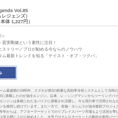
gends Vol.85
＆レジェンズ）
（本体 1,227円）
!＞
～質実剛健という素性に注目！
ヒストリー／プロが勧める今ならのノウハウ
タム最新トレンドを知る「テイスト・オブ・ツクバ」
み
ーム最盛期の1985年、スズキが第3の軽量な高効率冷却システムとして当時
R750に搭載したのが油冷エンジン。以来、レ－シングマシンからツーリングバ
エンジンは多岐にわたるバイクに搭載され活躍し、今も現行車で活用されな
ンを維持し続けています。また一方で、老舗・ヨシムラが油冷復刻プロジェ
昨年からは、アフターマーケットでのリプレイスパーツ市場もより活況を帯
は見る間に上がり始めました。今号ではそんなマーケットの動向や新作パー