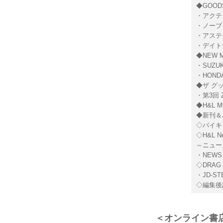
◆GOODS
・アクテ
・ノーブ
・アステモ
・デイト
◆NEW M
・SUZUK
・HONDA
◆ザ グ
・第3回 Z
◆H&L M
◆新刊＆
◇バイキン
◇H&L New
～ニュー
・NEWS 
◇DRAG 
・JD-
◇編集後
＜オンライン書