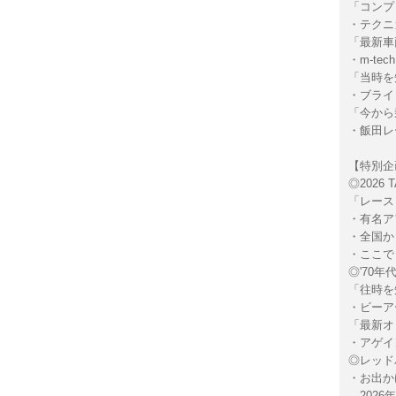
「コンプ
・テクニ
「最新車
・m-tech
「当時を
・ブライ
「今から
・飯田レ
【特別企
◎2026 
「レース
・有名ア
・全国か
・ここで
◎'70
「往時を
・ビーア
「最新オ
・アゲイ
◎レッドバ
・お出か
2026年