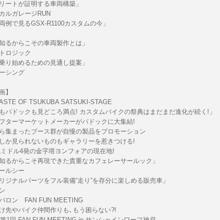
リートが証明する車両構築」
カルガレージRUN
両例で見るGSX-R1100カスタムの今」
知るからこその車両製作とは」
トロジック
乗り始めるための見通し提案」
ーシング
画】
TASTE OF TSUKUBA SATSUKI-STAGE
もパドックも見どころ満点! カスタムバイクの祭典はまだまだ進化が続く!」
フターマーケットメーカーがパドックに大集結!
ら集まったブース群が自慢の製品をプロモーション
しか見られないものもギャラリーを惹きつける!
年代ミドル4発の金字塔ヨンフォアの現在地!
知るからこそ再現できた貴重なカフェレーサールック」
ールシー
リジナルパーツをフル装備“走り”を存分に楽しめる販売車」
ン
ロン FAN FUN MEETING
け先やバイク仲間作りも､もう困らない?!
第1回 FAN FUN MEETING in サンシャインワーフ神戸