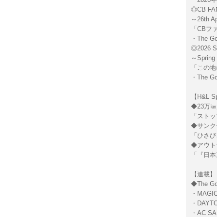
◎CB FA
～26th
「CBフ
・The Go
◎2026 
～Spri
「この地
・The Go
【H&L Sp
◆23万
「ストッ
◆サンク
「ひさび
◆アウト
「『日本
【連載】
◆The Goo
・MAGIC
・DAYTO
・AC SAN