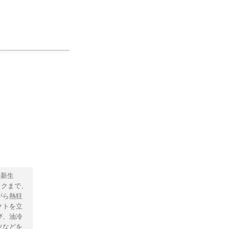
の新生
イクまで、
がら熱狂
クトを立
び、油冷
ツなどを