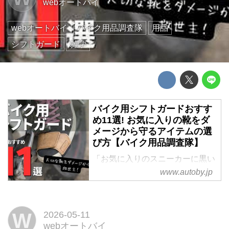
webオートバイ
webオートバイ
バイク用品調査隊
用品
シフトガード
雑学
バイク用シフトガードおすす
め11選! お気に入りの靴をダ
メージから守るアイテムの選
び方【バイク用品調査隊】
「お気に入りのスニーカーに黒い
跡が......」「革靴のつま先が削れ
www.autoby.jp
てしまった」そんな悩みはありま
せんか?大切な靴をダメージから
守る救世主が、バイク用シフトガ
W
2026-05-11
ードです。本記事では、馴染みの
webオートバイ