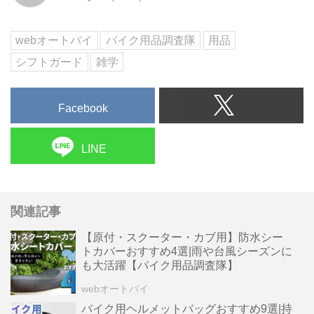
良い本革製から雨に強い樹脂製ま
で、素材ごとの選び方を徹底解
説。さらに、走行中のズレを防ぐ
webオートバイ
バイク用品調査隊
用品
装着のコツ...
シフトガード
雑学
Facebook
LINE
関連記事
【原付・スクーター・カブ用】防水シー
トカバーおすすめ4選|雨や台風シーズンに
も大活躍【バイク用品調査隊】
webオートバイ
バイク用ヘルメットバッグおすすめ9選|持