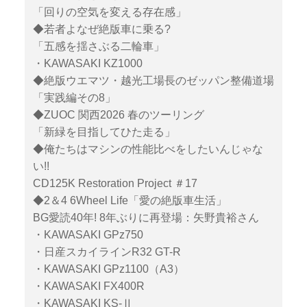
「回りの空気を変える存在感」
◆若者よなぜ絶版車に乗る?
「五感を揺さぶる二輪車」
・KAWASAKI KZ1000
◆絶版ウエマツ・越光工場長のゼッパン整備道場
「実践編その8」
◆ZUOC 関西2026 春のツーリング
「新緑を目指してひた走る」
◆俺たちはマシンの性能比べをしたいんじゃな
い!!
CD125K Restoration Project ＃17
◆2＆4 6Wheel Life「愛の絶版車生活」
BG愛読40年! 8年ぶりに再登場：矢野貴裕さん
・KAWASAKI GPz750
・日産スカイラインR32 GT-R
・KAWASAKI GPz1100（A3）
・KAWASAKI FX400R
・KAWASAKI KS-Ⅱ