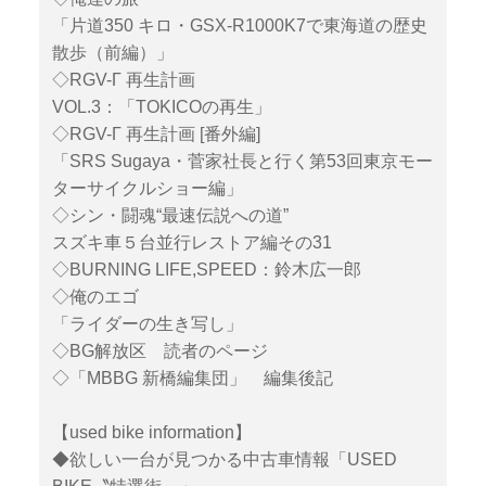
「片道350 キロ・GSX-R1000K7で東海道の歴史
散歩（前編）」
◇RGV-Γ 再生計画
VOL.3：「TOKICOの再生」
◇RGV-Γ 再生計画 [番外編]
「SRS Sugaya・菅家社長と行く第53回東京モー
ターサイクルショー編」
◇シン・闘魂“最速伝説への道”
スズキ車５台並行レストア編その31
◇BURNING LIFE,SPEED：鈴木広一郎
◇俺のエゴ
「ライダーの生き写し」
◇BG解放区 読者のページ
◇「MBBG 新橋編集団」 編集後記
【used bike information】
◆欲しい一台が見つかる中古車情報「USED