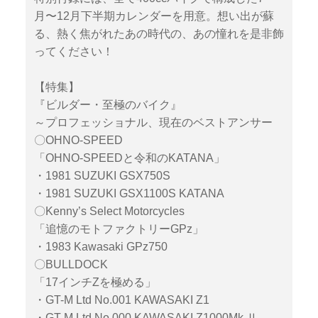
月〜12月下半期カレンダーを用意。想い出が蘇
る、熱く焦がれたあの時代の、あの憧れを是非飾
ってください！
【特集】
『ビルダー・至極のバイク』
～プロフェッショナル、現在のベストアンサー
〇OHNO-SPEED
「OHNO-SPEEDと令和のKATANA」
・1981 SUZUKI GSX750S
・1981 SUZUKI GSX1100S KATANA
〇Kenny’s Select Motorcycles
「追憶のモトファクトリーGPz」
・1983 Kawasaki GPz750
〇BULLDOCK
「17インチZを極める」
・GT-M Ltd No.001 KAWASAKI Z1
・GT-M Ltd No.000 KAWASAKI Z1000Mk.Ⅱ