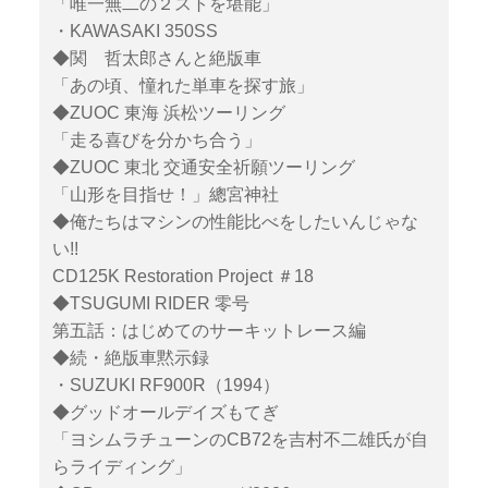
「唯一無二の２ストを堪能」
・KAWASAKI 350SS
◆関 哲太郎さんと絶版車
「あの頃、憧れた単車を探す旅」
◆ZUOC 東海 浜松ツーリング
「走る喜びを分かち合う」
◆ZUOC 東北 交通安全祈願ツーリング
「山形を目指せ！」總宮神社
◆俺たちはマシンの性能比べをしたいんじゃな
い!!
CD125K Restoration Project ＃18
◆TSUGUMI RIDER 零号
第五話：はじめてのサーキットレース編
◆続・絶版車黙示録
・SUZUKI RF900R（1994）
◆グッドオールデイズもてぎ
「ヨシムラチューンのCB72を吉村不二雄氏が自
らライディング」