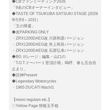
◆CBファンミーティング2026
「9名のCBオーナーインタビュー」
◆TASTE OF TSUKUBA SATSUKI STAGE (2026
年5月9～10日）
「王の帰還」
◆改PARKING ONLY
・ZRX1200DAEG改 川原和彦バージョン
・ZRX1200DAEG改 井上和良バージョン
・ZRX1200DAEG改 石原弘幸バージョン
◆BG ガレージ：編集・山口の
「T.O.T.ドーバー１登頂計画」嗚呼、春も五合目
止まり。
◆読神Present
◆Legendary Motorcycles
・1965 DUCATI Mach/1
【mono regulars etc.】
◇Yellow Page 情報玉手箱