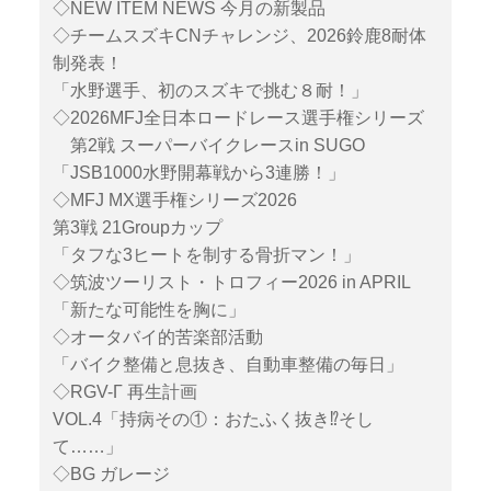
◇NEW ITEM NEWS 今月の新製品
◇チームスズキCNチャレンジ、2026鈴鹿8耐体
制発表！
「水野選手、初のスズキで挑む８耐！」
◇2026MFJ全日本ロードレース選手権シリーズ
第2戦 スーパーバイクレースin SUGO
「JSB1000水野開幕戦から3連勝！」
◇MFJ MX選手権シリーズ2026
第3戦 21Groupカップ
「タフな3ヒートを制する骨折マン！」
◇筑波ツーリスト・トロフィー2026 in APRIL
「新たな可能性を胸に」
◇オータバイ的苦楽部活動
「バイク整備と息抜き、自動車整備の毎日」
◇RGV-Γ 再生計画
VOL.4「持病その①：おたふく抜き⁉︎そし
て……」
◇BG ガレージ