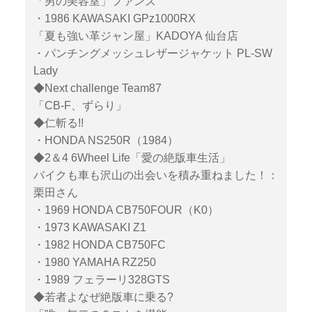
「男の美容室」ファンズ
・1986 KAWASAKI GPz1000RX
「夏も強い革ジャン屋」KADOYA 仙台店
・パンチングメッシュレザージャケット PL-SW
Lady
◆Next challenge Team87
「CB-F、ずらり」
◆仁斬る!!
・HONDA NS250R（1984）
◆2＆4 6Wheel Life「愛の絶版車生活」
バイクも車も沢山の出会いを積み重ねました！：
栗田さん
・1969 HONDA CB750FOUR（K0）
・1973 KAWASAKI Z1
・1982 HONDA CB750FC
・1980 YAMAHA RZ250
・1989 フェラーリ328GTS
◆若者よなぜ絶版車に乗る?