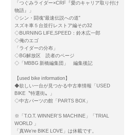
「つぐみライダー×CRF『愛のキャリア取り付け
物語』」
◇シン・闘魂“最速伝説への道”
スズキ車５台並行レストア編その32
◇BURNING LIFE,SPEED：鈴木広一郎
◇俺のエゴ
「ライダーの分布」
◇BG解放区 読者のページ
◇「MBBG 新橋編集団」 編集後記
【used bike information】
◆欲しい一台が見つかる中古車情報「USED
BIKE〝特選街〟」
◇中古パーツの館「PARTS BOX」
※「T.O.T. WINNER’S MACHINE」「TRIAL
WORLD 」
「真We're BIKE LOVE」は休載です。