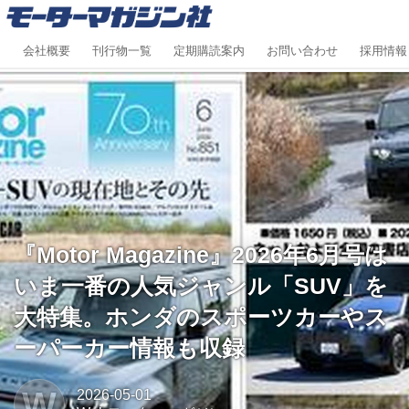
会社概要
刊行物一覧
定期購読案内
お問い合わせ
採用情報
『Motor Magazine』2026年6月号は
いま一番の人気ジャンル「SUV」を
大特集。ホンダのスポーツカーやス
ーパーカー情報も収録
W
2026-05-01