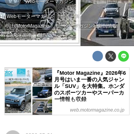
Webモーターマガジン
Webモーターマガジン
ニュース
月刊MotorMagazine
モーターマガジン社新刊情報
CAR
新車
SUV
『Motor Magazine』2026年6
月号はいま一番の人気ジャン
ル「SUV」を大特集。ホンダ
のスポーツカーやスーパーカ
ー情報も収録
『Motor Magazine』2026年6月号
web.motormagazine.co.jp
は5月1日(金)に全国の書店および
オンラインで発売です。今回はそ
の一部をお見します!