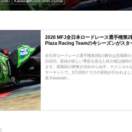
SAKI
KawasakiGoodTimesJournal
2026 MFJ全日本ロードレース選手権第2戦菅
Plaza Racing Teamの今シーズンがス
全日本ロードレース選手権第2戦の舞台は宮城県の
SUGO。新緑が眩しい季節を迎えた杜の都は独特
ます。開幕戦の興奮が冷めやらぬ中、テクニカル
サーキットで、ST1000クラスの初戦が行われまし
真:Kawasaki...
0