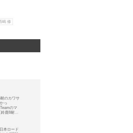
西嶋 修
8耐のカワサ
かっ
ng Teamのマ
【鈴鹿8耐・
ート】
う全日本ロード