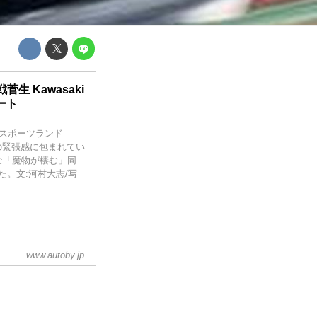
生 Kawasaki
タート
スポーツランド
の緊張感に包まれてい
な「魔物が棲む」同
た。文:河村大志/写
www.autoby.jp