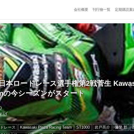
会社概要
刊行物一覧
定期購読案
J全日本ロードレース選手権第2戦菅生 Kawasak
Teamの今シーズンがスタート
0
トバイ
ドレース
Kawasaki Plaza Racing Team
ST1000
岩戸亮介
彌榮 郡