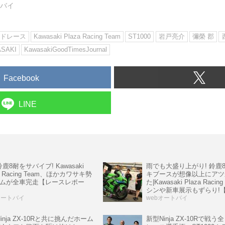
トバイ
ドレース
Kawasaki Plaza Racing Team
ST1000
岩戸亮介
彌榮 郡
SAKI
KawasakiGoodTimesJournal
Facebook
LINE
鹿8耐をサバイブ! Kawasaki
雨でも大盛り上がり! 鈴鹿
za Racing Team、ほかカワサキ勢
キブースが想像以上にアツ
ームが全車完走【レースレポー
た|Kawasaki Plaza Raci
シンや新車展示もずらり!
オートバイ
GPスクエア イベントレポ
webオートバイ
inja ZX-10Rと共に挑んだホーム
新型Ninja ZX-10Rで戦