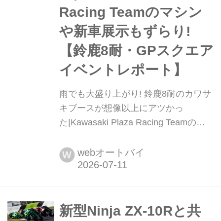
Racing Teamのマシン
や新車展示もずらり!
【鈴鹿8耐・GPスクエア
イベントレポート】
雨でも大盛り上がり! 鈴鹿8耐のカワサ
キブースが想像以上にアツかっ
た|Kawasaki Plaza Racing Teamのマ
シンや新車展示もずらり!【鈴鹿8耐・
GPスクエア イベントレポート】 波乱
webオートバイ
W
の展開となった2026年の鈴鹿8時間耐
久ロードレース。あいにくの悪天候を
吹き飛ばすかのように、鈴鹿サーキッ
トのGPスクエアに構えたカワサキブ
新型Ninja ZX-10Rと共