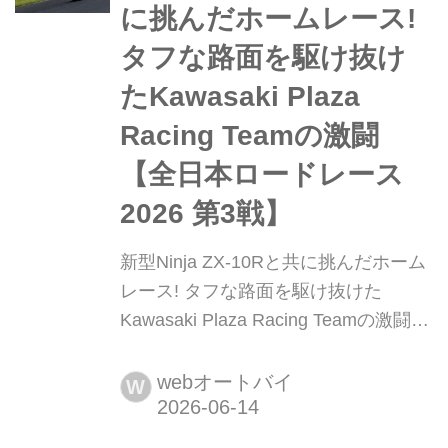
ースには今年も大勢のファンで賑わい
に挑んだホームレース!
ました。最新モデルの展示や限定グッ
タフな路面を駆け抜け
ズの販売、そしてファンとライダーが
一体となったトークショーなど、ラ...
たKawasaki Plaza
Racing Teamの激闘
【全日本ロードレース
2026 第3戦】
新型Ninja ZX-10Rと共に挑んだホーム
レース! タフな路面を駆け抜けた
Kawasaki Plaza Racing Teamの激闘
【全日本ロードレース2026 第3戦】 初
夏の訪れを感じさせる2026年5月末。
webオートバイ
W
大分県の雄大な自然に抱かれたオート
ポリスにて、「2026年 MFJ全日本ロ