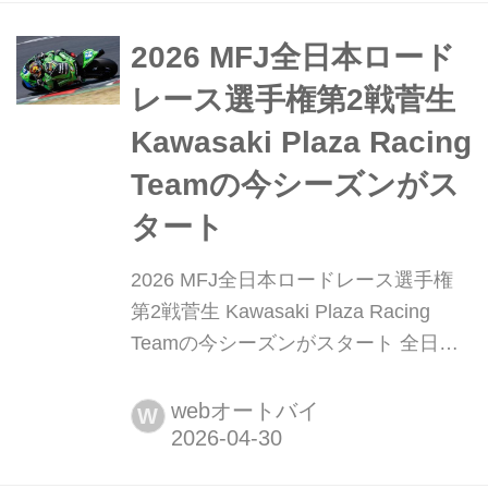
ードレース選手権シリーズ 第3戦 スー
パーバイクレース in 九州」が開催され
2026 MFJ全日本ロード
ました。全国のカワサキファンの皆さ
レース選手権第2戦菅生
んからの熱い視線が注がれるなか、
Kawasaki Plaza Racing
ST1000クラスに...
Teamの今シーズンがス
タート
2026 MFJ全日本ロードレース選手権
第2戦菅生 Kawasaki Plaza Racing
Teamの今シーズンがスタート 全日本
ロードレース選手権第2戦の舞台は宮
城県のスポーツランドSUGO。新緑が
webオートバイ
W
眩しい季節を迎えた杜の都は独特の緊
張感に包まれています。開幕戦の興奮