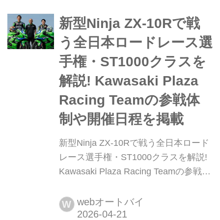
が冷めやらぬ中、テクニカルな「魔物
が棲む」同サーキットで、ST1000ク
新型Ninja ZX-10Rで戦
ラスの初戦が行われました。文:河村大
う全日本ロードレース選
志/写真:Kawasaki...
手権・ST1000クラスを
解説! Kawasaki Plaza
Racing Teamの参戦体
制や開催日程を掲載
新型Ninja ZX-10Rで戦う全日本ロード
レース選手権・ST1000クラスを解説!
Kawasaki Plaza Racing Teamの参戦体
制や開催日程を掲載 国内最高峰の二輪
レース「全日本ロードレース選手
webオートバイ
W
権」。いくつかのクラスがある中で、