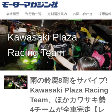
会社概要
刊行物一覧
定期購読案内
お問い合わせ
採用情報
Kawasaki Plaza
Racing Team
雨の鈴鹿8耐をサバイブ!
Kawasaki Plaza Racing
Team、ほかカワサキ勢
4チームが全車完走【レ