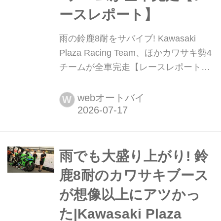
ースレポート】
雨の鈴鹿8耐をサバイブ! Kawasaki
Plaza Racing Team、ほかカワサキ勢4
チームが全車完走【レースレポート】
真夏の祭典である鈴鹿8時間耐久ロー
ドレースが今年も開幕し、カワサキの
webオートバイ
W
誇りを胸に過酷なレースへ挑む5つの
チームが鈴鹿サーキットに集結しまし
た。今回、スポットを当てるのは、
SSTクラスに参戦する#64 Kawasaki
雨でも大盛り上がり! 鈴
Plaza Racing Team、#83 Team38ほ
鹿8耐のカワサキブース
か、...
が想像以上にアツかっ
た|Kawasaki Plaza