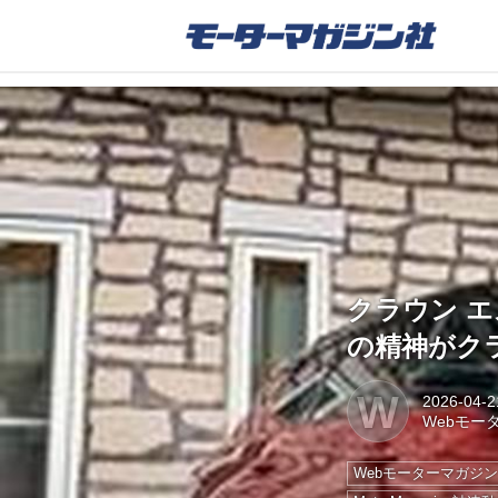
クラウン 
の精神がク
W
2026-04-2
Webモー
Webモーターマガジ