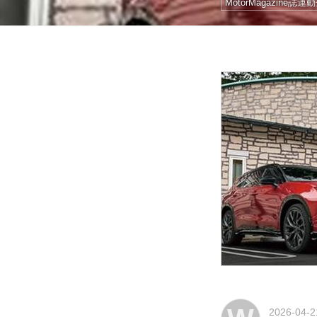
MotorMagazine誌連
2026-04-2