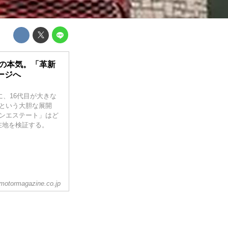
タの本気。「革新
ージへ
に、16代目が大きな
という大胆な展開
ンエステート」はど
在地を検証する。
motormagazine.co.jp