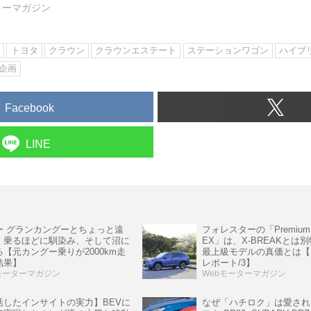
ターマガジン
ン
トヨタ
クラウン
クラウンエステート
ステーションワゴン
ハイブ
動企画
Facebook
LINE
ー グランカングーとちょっと遠
フォレスターの「Premium 
。乗るほどに馴染み、そして沼に
EX」は、X-BREAKとは
【元カングー乗りが2000km走
最上級モデルの真価とは【
結果】
レポート/3】
モーターマガジン
Webモーターマガジン
なぜ「ハチロク」は愛され
活したインサイトの実力】BEVに