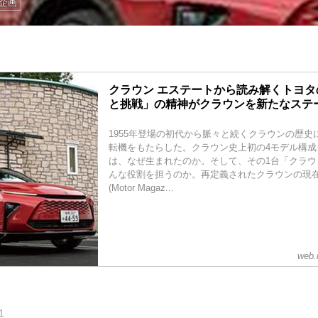
動企画
クラウン エステートから読み解くトヨ
と挑戦」の精神がクラウンを新たなステ
1955年登場の初代から脈々と続くクラウンの歴史
転機をもたらした。クラウン史上初の4モデル構成
は、なぜ生まれたのか。そして、その1台「クラウ
んな役割を担うのか。再定義されたクラウンの現
(Motor Magaz...
web.
1