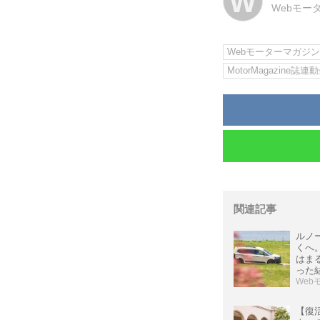
W
Webモー
Webモーターマガジ
MotorMagazine誌連
関連記事
ルノ
くへ
はまる
った
Web
【復