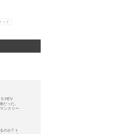
リッド
S:HEV
別物だった。
マンスリー
るのか? ト