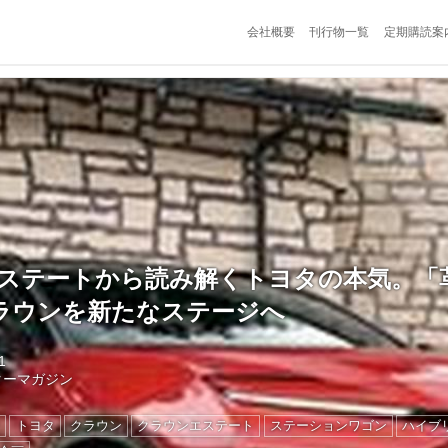
会社概要
刊行物一覧
定期購読案
エステートから読み解くトヨタの本気。「
ラウンを新たなステージへ
1
ターマガジン
ン
トヨタ
クラウン
クラウンエステート
ステーションワゴン
ハイブ