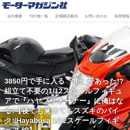
会社概要
刊行物一覧
定期購読案内
お問い合わせ
採用情報
3850円で手に入る『隼』があった!?
組立て不要の1/12スケールフィギュ
アで『ハヤブサオーナー』に俺はな
る!【寝ても覚めてもスズキのバイ
ク!/Hayabusa 1/12スケールフィギ