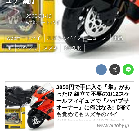
ュア 編】
W
2026-04-10
webオートバイ
webオートバイ
スズキのバイク
ニュース
用品
隼
ハヤブサ
スズキ
SUZUKI
3850円で手に入る『隼』があ
った!? 組立て不要の1/12スケ
ールフィギュアで『ハヤブサ
オーナー』に俺はなる!【寝て
も覚めてもスズキのバイ
ク!/Hayabusa 1/12スケール
www.autoby.jp
フィギュア 編】
ミニカーやダイキャストモデルな