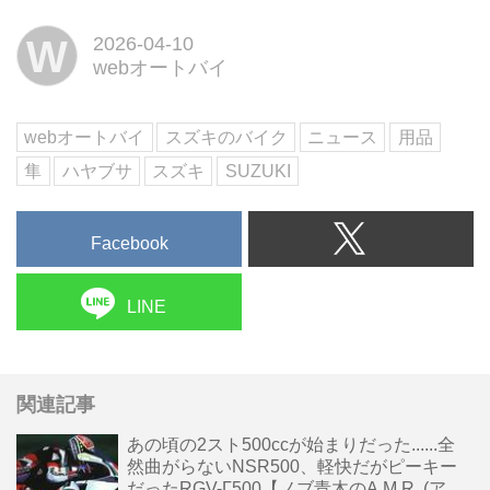
ど販売している「童友社」から、
W
2026-04-10
新型「隼」の1/12スケールフィギ
webオートバイ
ュアが登場! 塗装済みカラーも3色
で2026年4月より発売開始です!
webオートバイ
スズキのバイク
ニュース
用品
隼
ハヤブサ
スズキ
SUZUKI
Facebook
LINE
関連記事
あの頃の2スト500ccが始まりだった......全
然曲がらないNSR500、軽快だがピーキー
だったRGV-Γ500【ノブ青木のA.M.R. (ア