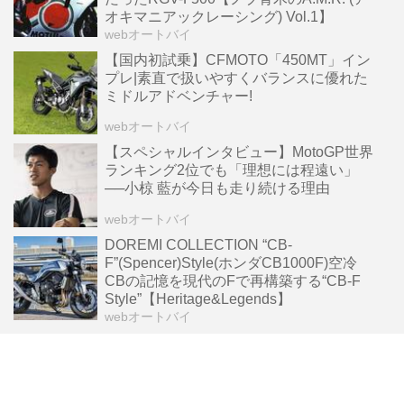
オキマニアックレーシング) Vol.1】
webオートバイ
【国内初試乗】CFMOTO「450MT」イン
プレ|素直で扱いやすくバランスに優れた
ミドルアドベンチャー!
webオートバイ
【スペシャルインタビュー】MotoGP世界
ランキング2位でも「理想には程遠い」
──小椋 藍が今日も走り続ける理由
webオートバイ
DOREMI COLLECTION “CB-
F”(Spencer)Style(ホンダCB1000F)空冷
CBの記憶を現代のFで再構築する“CB-F
Style”【Heritage&Legends】
webオートバイ