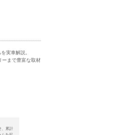
ちを実車解説。
リーまで豊富な取材
せ、累計
ームを起