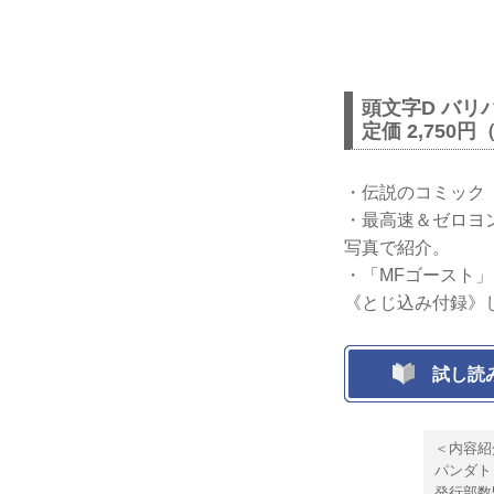
頭文字D バリ
定価 2,750円
・伝説のコミック
・最高速＆ゼロヨ
写真で紹介。
・「MFゴースト
《とじ込み付録》
試し読
＜内容紹
パンダト
発行部数