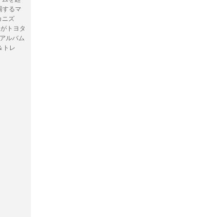
場するマ
カニズ
向がトヨタ
もアルバム
＆トレ