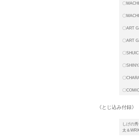
〇MACHI
〇MACHI
〇ART G
〇ART G
〇SHUIC
〇SHINY
〇CHARA
〇COMIC
《とじ込み付録》
しげの秀
太＆WR