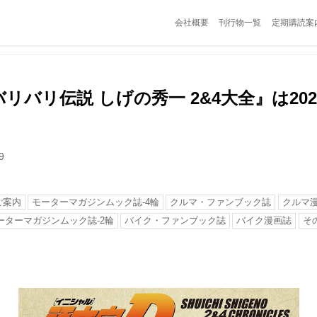
会社概要
刊行物一覧
定期購読案
バリバリ伝説 しげの秀一 2&4大全』は202
9
ご案内
モーターマガジンムック誌-4輪
クルマ・ファンブック誌
クルマ
ーターマガジンムック誌-2輪
バイク・ファンブック誌
バイク漫画誌
そ