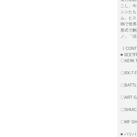
こし、今
シンたち
ム、ヒス
86で世
形式で解
ノ」「涼
《 CONT
■ 頭文字
〇AE86 
〇RX-7 F
〇BATTL
〇ART G
〇SHUIC
〇MF GHO
■ バリ