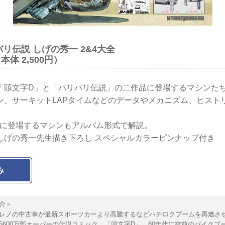
バリ伝説 しげの秀一 2&4大全
（本体 2,500円）
「頭文字D」と「バリバリ伝説」の二作品に登場するマシンた
ン、サーキットLAPタイムなどのデータやメカニズム、ヒスト
」に登場するマシンもアルバム形式で解説。
しげの秀一先生描き下ろし スペシャルカラーピンナップ付き
み
介＞
レノの中古車が最新スポーツカーより高騰するなどハチロクブームを再燃さ
5600万部オーバーの伝説コミック、「頭文字D」。80年代に空前のバイクブ