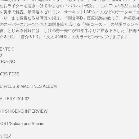
なおライダーを惹きつけてやまない「バリバリ伝説」。この二つの作品に登
を実車で解説。最高速＆ゼロヨン、サーキットLAPタイムなどのデータやメ
トリーまで豊富な取材写真で紹介。「頭文字D」藤原拓海の教え子、片桐夏
界のスーパースポーツたちと激闘を繰り広げる「MFゴースト」の登場マシン
説。とじ込み付録には、しげの秀一先生が11年半ぶりに描き下ろした「拓海
介＆FC」「啓介＆FD」「文太＆WRX」のカラーピンナップ付きです！
ENTS 》
D
TRUENO
C3S FD3S
E FILES & MACHINES ALBUM
ALLERY D01-02
HI SHIGENO INTERVIEW
ST/Subaru and Subaru
バリ伝説