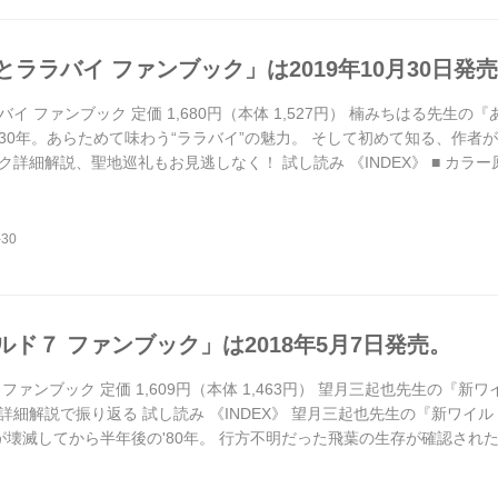
とララバイ ファンブック」は2019年10月30日発
イ ファンブック 定価 1,680円（本体 1,527円） 楠みちはる先生
30年。あらためて味わう“ララバイ”の魅力。 そして初めて知る、作者
詳細解説、聖地巡礼もお見逃しなく！ 試し読み 《INDEX》 ■ カラー原画
2」、「研二」は同義語である ・研二のZ2とはどんなバイクか ・「研二
 ・バイク漫画としての「凄味」と「さり気なさ」 ■ 楠みちはる ...
ルド７ ファンブック」は2018年5月7日発売。
ファンブック 定価 1,609円（本体 1,463円） 望月三起也先生の『
詳細解説で振り返る 試し読み 《INDEX》 望月三起也先生の『新ワイ
が壊滅してから半年後の'80年。 行方不明だった飛葉の生存が確認された
「新ワイルド7」として…。 ● SHIN WILD SEVEN ART GALLE
KES of WILD ～メンバーや悪党たちの乗っ...