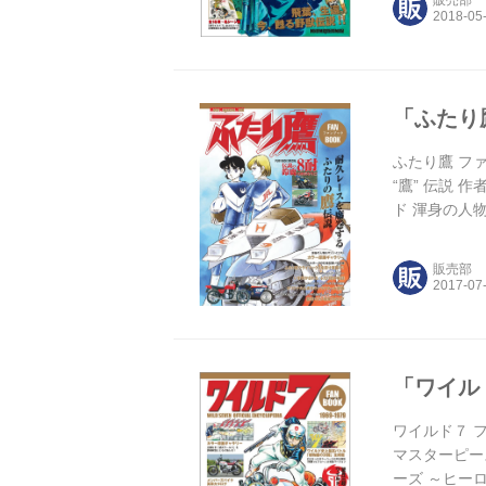
「ふたり鷹
ふたり鷹 ファ
“鷹” 伝説 
ド 渾身の人物
Episode.
制覇！ そして8
販売部
「ワイル
ワイルド７ フ
マスターピース
ーズ ～ヒー