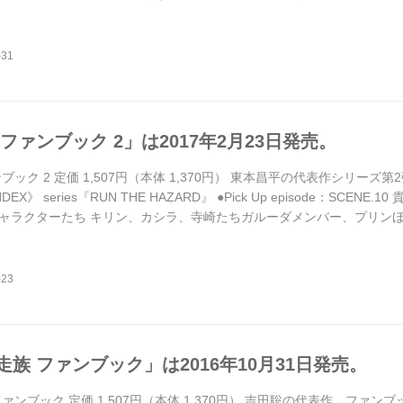
 of WILD ～飛葉CBからユキのドゥカティまで ● GUNS of WILD ～
メンバー＆悪党の4...
ファンブック 2」は2017年2月23日発売。
ブック 2 定価 1,507円（本体 1,370円） 東本昌平の代表作シリー
EX》 series『RUN THE HAZARD』 ●Pick Up episode：SCENE
ャラクターたち キリン、カシラ、寺崎たちガルーダメンバー、プリンほか ●S
IKES / 登場バイク図鑑 ・SUZUKI GSX1100S ・SUZUKI GSX-R1100 ・
族 ファンブック」は2016年10月31日発売。
ァンブック 定価 1,507円（本体 1,370円） 吉田聡の代表作、ファ