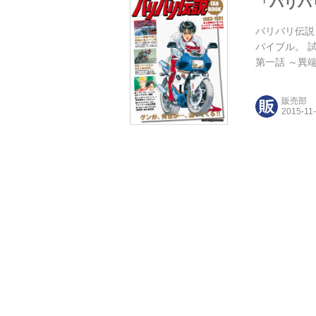
「バリバリ
バリバリ伝説 
バイブル。 試
第一話 ～異
伝」STORY
INTERVI
販売部