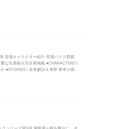
ウッズマン、パイソン、重機関銃を網羅 ● CARS
ズ第2弾 登場キャラクター紹介 登場バイク図鑑
.10 貴重な生原稿を完全再掲載 ●CHARACTERS /
TORIES / 全巻解説＆考察 東本の描き
KAWASAKI KZ100...
ンブックシリーズ第5弾 湘南茅ヶ崎を舞台に、走