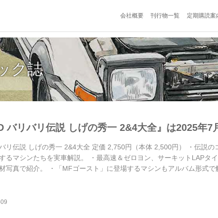
会社概要
刊行物一覧
定期購読案
ック誌
 バリバリ伝説 しげの秀一 2&4大全』は2025年7
バリ伝説 しげの秀一 2&4大全 定価 2,750円（本体 2,500円） 
するマシンたちを実車解説。 ・最高速＆ゼロヨン、サーキットLAPタ
材写真で紹介。 ・「MFゴースト」に登場するマシンもアルバム形式で
ペシャルカラーピンナップ付き 試し読み ＜内容紹介＞ パンダトレノの
ムを再燃させ、累計発行部数5600万部オーバーの伝説コミック、「頭文字D