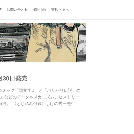
内
お問い合わせ
採用情報
書店さまへ
月30日発売
・伝説のコミック「頭文字D」と「バリバリ伝説」の
イムなどのデータやメカニズム、ヒストリー
解説。 《とじ込み付録》しげの秀一先生描
中古車が最新スポーツカーより高騰するなど
」。80年代に空...