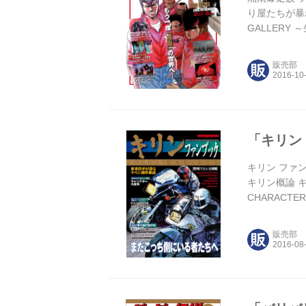
り屋たちが暴
GALLER
吉田 聡・ロ
キラのホークⅡ
販売部
「キリン 
キリン ファンブ
キリン概論 キリン
CHARACT
Part.1 〝
販売部