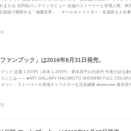
れまわる 吉田聡ロングインタビュー 全編のストーリーと登場人物、車両を解
Y ～生原稿で満喫する「湘爆世界」 ・オールキャラクター・名場面＆人名事
ングインタビュー ～「湘爆」について話す、初めてのこと、秘密のこと 
…、最新の撮り下ろしで紹介 ●「湘爆」を着る、「湘爆」を観る<br> ～
ファンブック」は2016年8月31日発売。
ック 定価 1,507円（本体 1,370円） 東本昌平の代表作 作者が語る創作秘
とは―― ●ART GALLARY HALUMOTO SHOWHEI FULL COLOR I
ER キリン・ストーリー＆登場キャラクターを完全網羅 ●Interview 東本昌
THE HORIZONTAL GRAYS ―SPECIAL EDITION―〟 ●車両紹介／あ