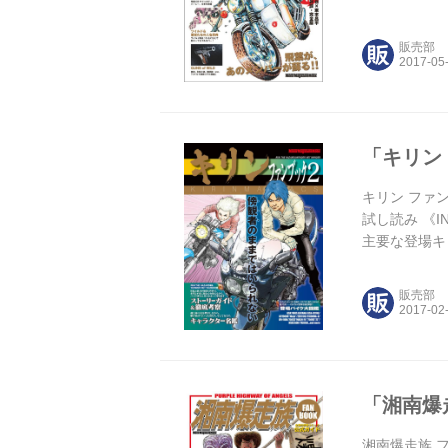
MACHINES
of WILD ～
販売部
「キリン 
キリン ファン
試し読み 《IND
主要な登場キ
たかったもの ●B
販売部
「湘南爆走
湘南爆走族 フ