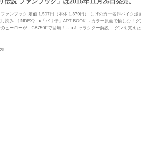
伝説 ファンブック」は2015年11月25日発売。
ファンブック 定価 1,507円（本体 1,370円） しげの秀一名作バイ
し読み 《INDEX》 ●「バリ伝」ART BOOK ～カラー原画で愉しむ
端のヒーローが、CB750Fで登場！～ ●キャラクター解説 ～グンを支え
詳解 ～単行本全38巻をイッキ読みで紹介～ ●登場マシンカタログ ・秀吉
EW 「レースの描写は完全にリアルです！」 ●「バリバリ伝説」...