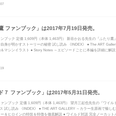
 ファンブック」は2017年7月19日発売。
ンブック 定価 1,609円（本体 1,463円） 新谷かおる先生の『ふた
作者自身が明かすストーリーの秘密 試し読み 《INDEX》 ● The ART Ga
＆マシンイラスト ● Story Notes ～エピソードごとに本編を詳細に解説 
2 いざ、勝負の舞台はサーキットへと。 Episode.3 エンターテイメント・レー
耐...
ド７ ファンブック」は2017年5月31日発売。
ァンブック 定価 1,609円（本体 1,463円） 望月三起也先生の『ワ
 試し読み 《INDEX》 ● THE ART GALLERY ～カラー生原画で愉
ロー＆ヒロインの特技＆特徴を徹底解説 ● ワイルド対談 完全ノーカットバー