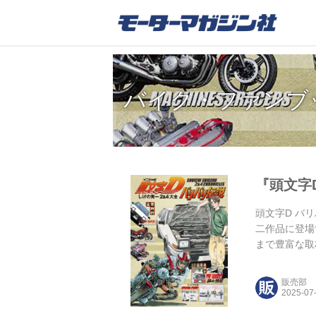
バイク・ファンブ
『頭文字D
頭文字D バリ
二作品に登場
まで豊富な取
き下ろし ス
ハチロクブー
販売部