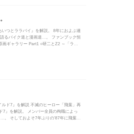
売。
の『あいつとララバイ』を解説。 8年におよぶ連
が語るバイク道と漫画道…。 ファンブック恒
ギャラリー Part1 ○研二とZ2 ～「ララ
とZ2」が時代を変える ・「逆輸入車」にラ
新ワイルド7』を解説 不滅のヒーロー「飛葉」再
ルド7』を解説。 メンバー全員の殉職によっ
…。 そしておよそ7年ぶりの'87年に飛葉が
RY ～執筆当時の鮮やかさで甦る迫力の「望月ワー