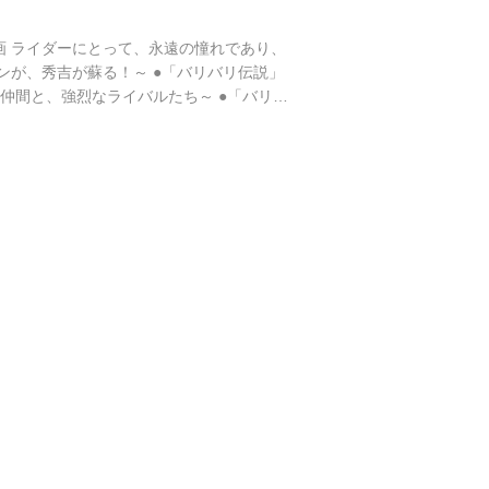
ク漫画 ライダーにとって、永遠の憧れであり、
！グンが、秀吉が蘇る！～ ●「バリバリ伝説」
た仲間と、強烈なライバルたち～ ●「バリ
のカタナやCB-Fを実車で確認 ●中野真矢