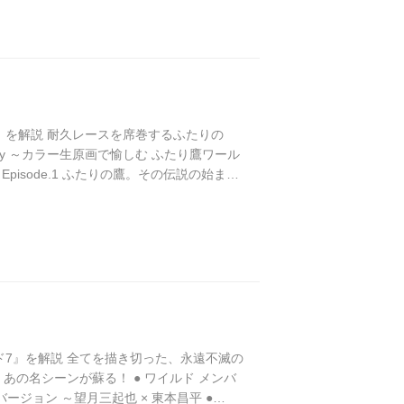
り鷹』を解説 耐久レースを席巻するふたりの
llery ～カラー生原画で愉しむ ふたり鷹ワール
Episode.1 ふたりの鷹。その伝説の始まり
ス 無差別最速王決定戦 Episode.4 4耐初
イルド7』を解説 全てを描き切った、永遠不滅の
しむ あの名シーンが蘇る！ ● ワイルド メンバ
ジョン ～望月三起也 × 東本昌平 ●