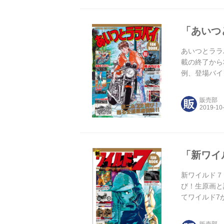
「あいつ
あいつとララバ
載の終了から
例、登場バイク
バイ」、「Z
イダーは憧れた
販売部
「新ワイ
新ワイルド７ 
び！生原画と
てワイルド7
帰ってきた。 
ルド」 ● BI
販売部