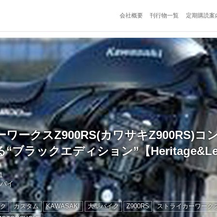
会社概要
刊行物一覧
定期購読案
ワークスZ900RS(カワサキZ900RS)
ブラックエディション”【Heritage&Le
1
トバイ
ク
カスタム
KAWASAKI
大型バイク
Z900RS
ストライカーワーク