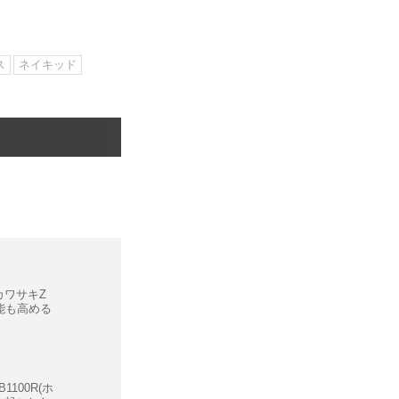
ス
ネイキッド
2(カワサキZ
能も高める
B1100R(ホ