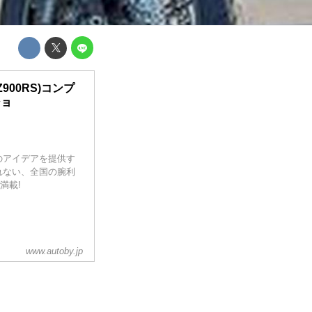
900RS)コンプ
ショ
のアイデアを提供す
れない、全国の腕利
満載!
www.autoby.jp