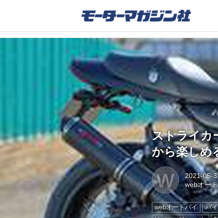
ストライカー
から楽しめる“
W
2021-05-3
webオー
webオートバイ
バイ