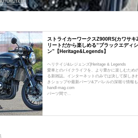
MOTORCYCLE
ストライカーワークスZ900RS(カワサキZ
リートだから楽しめる“ブラックエディ
ン”【Heritage&Legends】
ヘリテイジ&レジェンズ|Heritage & Legends
愛車とのバイクライフを、より豊かに楽しむため
る新雑誌。インターネットのみでは決して探しき
きショップや最新パーツ&アパレルの深堀り情報も
handl-mag.com
パーツ間で...
1