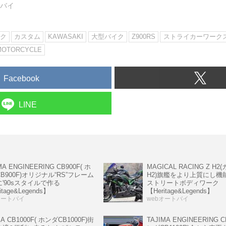
トバイ
ク
カスタム
KAWASAKI
大型バイク
Z900RS
ストライカーワーク
MOTORCYCLE
Facebook
LINE
MA ENGINEERING CB900F( ホ
MAGICAL RACING Z H
B900F)オリジナル“RS”フレーム
H2)旗艦をより上質にし機
'90sスタイルで作る
ストリートボディワーク
itage&Legends】
【Heritage&Legends】
オートバイ
webオートバイ
MA CB1000F( ホンダCB1000F)街
TAJIMA ENGINEERING C