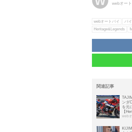
W
webオー
webオートバイ
バイ
Heritage&Legends
関連記事
TAJI
ンダC
を元に
【Her
web
KIJI