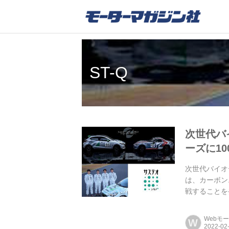
ST-Q
次世代バ
ーズに1
次世代バイオ
は、カーボン
戦することを
る。
Webモ
W