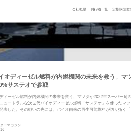
会社概要
刊行物一覧
定期購読案
イオディーゼル燃料が内燃機関の未来を救う。マツ
00%サステオで参戦
ディーゼル燃料が内燃機関の未来を救う。マツダが2022年スーパー耐久
ニュートラルな次世代バイオディーゼル燃料「サステオ」を使ったマツダ
発表した。その戦いの先には、バイオ由来の再生可能燃料が切り拓く「
ーターマガジン